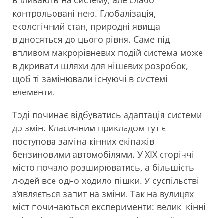
впливають на систему, але слабо
контрольовані нею. Глобалізація,
екологічний стан, природні явища
відносяться до цього рівня. Саме під
впливом макрорівневих подій система може
відкривати шляхи для нішевих розробок,
щоб ті замінювали існуючі в системі
елементи.
Тоді починає відбуватись адаптація системи
до змін. Класичним прикладом тут є
поступова заміна кінних екіпажів
бензиновими автомобілями. У XIX сторіччі
місто почало розширюватись, а більшість
людей все одно ходило пішки. У суспільстві
з’являється запит на зміни. Так на вулицях
міст починаються експерименти: великі кінні