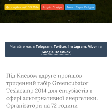
Дата публікації: 3.9.2014
Розділ:
Соціум
Автор:
Тарас Кайдан
Читайте нас в
Telegram
,
Twitter
,
Instagram
,
Viber
та
Google Новинах
Під Києвом вдруге пройшов
триденний табір Greencubator
Teslacamp 2014 для ентузіастів в
сфері альтернативної енергетики.
Організатори на 72 години