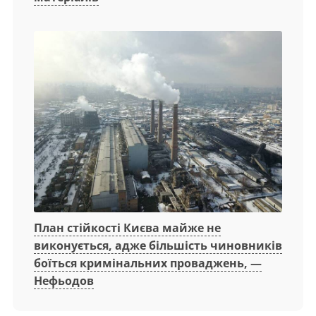
План стійкості Києва майже не
виконується, адже більшість чиновників
боїться кримінальних проваджень, —
Нефьодов