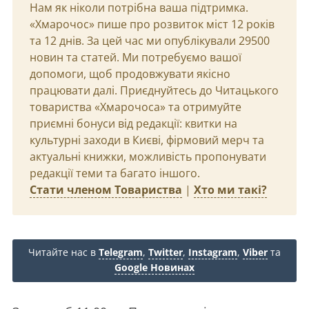
Нам як ніколи потрібна ваша підтримка.
«Хмарочос» пише про розвиток міст 12 років
та 12 днів. За цей час ми опублікували 29500
новин та статей. Ми потребуємо вашої
допомоги, щоб продовжувати якісно
працювати далі. Приєднуйтесь до Читацького
товариства «Хмарочоса» та отримуйте
приємні бонуси від редакції: квитки на
культурні заходи в Києві, фірмовий мерч та
актуальні книжки, можливість пропонувати
редакції теми та багато іншого.
Стати членом Товариства
|
Хто ми такі?
Читайте нас в
Telegram
,
Twitter
,
Instagram
,
Viber
та
Google Новинах