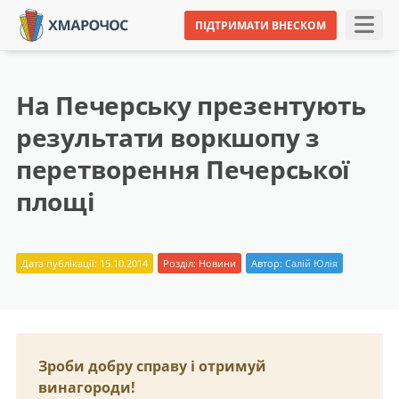
ПІДТРИМАТИ ВНЕСКОМ
На Печерську презентують
результати воркшопу з
перетворення Печерської
площі
Дата публікації: 15.10.2014
Розділ:
Новини
Автор:
Салій Юлія
Зроби добру справу і отримуй
винагороди!