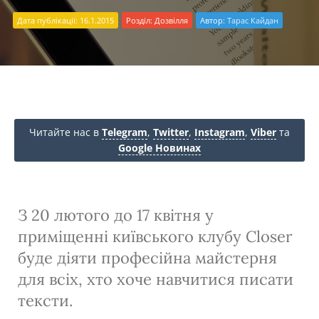
Дата публікації: 16.1.2015
Розділ:
Дозвілля
Автор:
Тарас Кайдан
Читайте нас в
Telegram
,
Twitter
,
Instagram
,
Viber
та
Google Новинах
З 20 лютого до 17 квітня у
приміщенні київського клубу Closer
буде діяти професійна майстерня
для всіх, хто хоче навчитися писати
тексти.