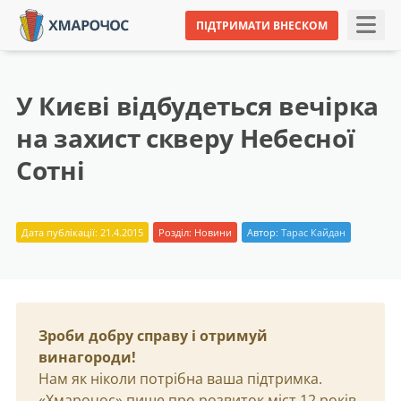
ПІДТРИМАТИ ВНЕСКОМ
У Києві відбудеться вечірка
на захист скверу Небесної
Сотні
Дата публікації: 21.4.2015
Розділ:
Новини
Автор:
Тарас Кайдан
Зроби добру справу і отримуй
винагороди!
Нам як ніколи потрібна ваша підтримка.
«Хмарочос» пише про розвиток міст 12 років