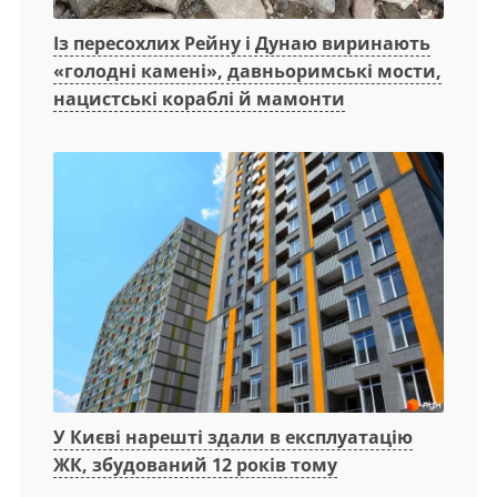
Із пересохлих Рейну і Дунаю виринають
«голодні камені», давньоримські мости,
нацистські кораблі й мамонти
У Києві нарешті здали в експлуатацію
ЖК, збудований 12 років тому