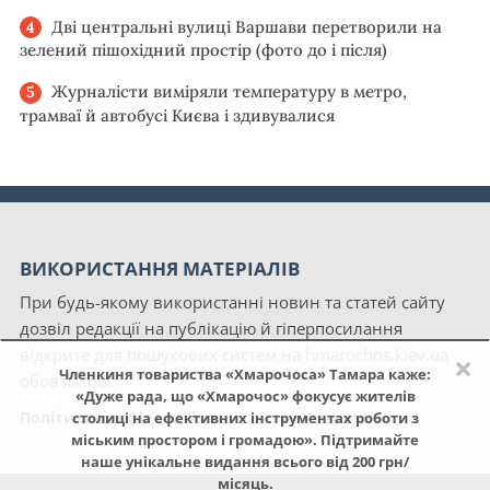
Дві центральні вулиці Варшави перетворили на
зелений пішохідний простір (фото до і після)
Журналісти виміряли температуру в метро,
трамваї й автобусі Києва і здивувалися
ВИКОРИСТАННЯ МАТЕРІАЛІВ
При будь-якому використанні новин та статей сайту
дозвіл редакції на публікацію й гіперпосилання
відкрите для пошукових систем на hmarochos.kiev.ua
×
Членкиня товариства «Хмарочоса» Тамара каже:
обов'язкові.
«Дуже рада, що «Хмарочос» фокусує жителів
Політика конфіденційності сайту «Хмарочос»
столиці на ефективних інструментах роботи з
міським простором і громадою». Підтримайте
наше унікальне видання всього від 200 грн/
місяць.