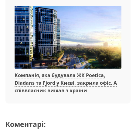
Компанія, яка будувала ЖК Poetica,
Diadans та Fjord у Києві, закрила офіс. А
співвласник виїхав з країни
Коментарі: