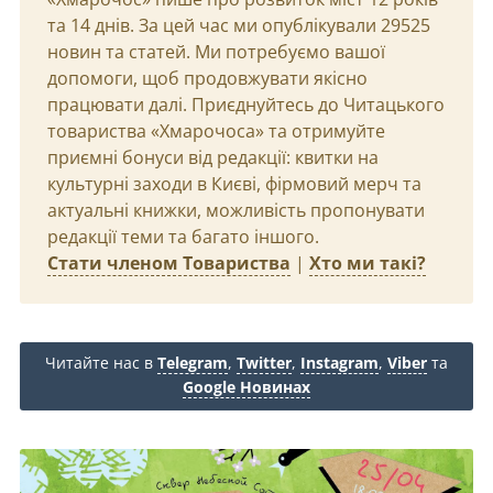
та 14 днів. За цей час ми опублікували 29525
новин та статей. Ми потребуємо вашої
допомоги, щоб продовжувати якісно
працювати далі. Приєднуйтесь до Читацького
товариства «Хмарочоса» та отримуйте
приємні бонуси від редакції: квитки на
культурні заходи в Києві, фірмовий мерч та
актуальні книжки, можливість пропонувати
редакції теми та багато іншого.
Стати членом Товариства
|
Хто ми такі?
Читайте нас в
Telegram
,
Twitter
,
Instagram
,
Viber
та
Google Новинах