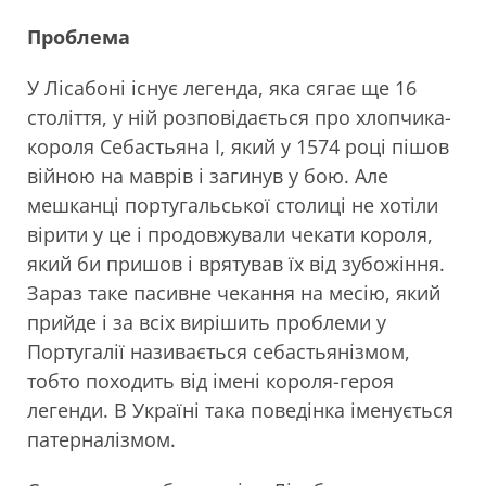
Проблема
У Лісабоні існує легенда, яка сягає ще 16
століття, у ній розповідається про хлопчика-
короля Себастьяна І, який у 1574 році пішов
війною на маврів і загинув у бою. Але
мешканці португальської столиці не хотіли
вірити у це і продовжували чекати короля,
який би пришов і врятував їх від зубожіння.
Зараз таке пасивне чекання на месію, який
прийде і за всіх вирішить проблеми у
Португалії називається себастьянізмом,
тобто походить від імені короля-героя
легенди. В Україні така поведінка іменується
патерналізмом.