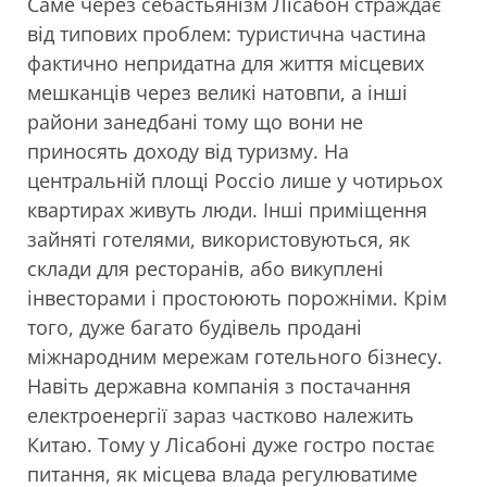
Саме через себастьянізм Лісабон страждає
від типових проблем: туристична частина
фактично непридатна для життя місцевих
мешканців через великі натовпи, а інші
райони занедбані тому що вони не
приносять доходу від туризму. На
центральній площі Россіо лише у чотирьох
квартирах живуть люди. Інші приміщення
зайняті готелями, використовуються, як
склади для ресторанів, або викуплені
інвесторами і простоюють порожніми. Крім
того, дуже багато будівель продані
міжнародним мережам готельного бізнесу.
Навіть державна компанія з постачання
електроенергії зараз частково належить
Китаю. Тому у Лісабоні дуже гостро постає
питання, як місцева влада регулюватиме