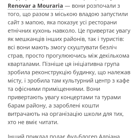
Renovar a Mouraria
— вони розпочали з
того, що разом з міською владою запустили
сайт з мапою, яка показує усі ресторани
етнічних кухонь навколо. Це привертає увагу
як мешканців інших районів, так і туристів:
всі вони мають змогу скуштувати безліч
страв, просто прогулюючись між декількома
кварталами. Пізніше ця ініціативна група
зробила реконструкцію будинку, що належав
місту, і зробила там культурний центр з кафе
та офісними приміщеннями. Вони
привертають увагу концертами та турами
барам району, а зароблені кошти
витрачають на організацію школи для тих,
хто не вміє читати.
Інший приклад подає фуд-блогер Адріана