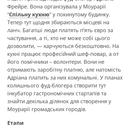
Фрейре. Вона організувала у Моурарії
“
Спільну кухню
” у покинутому будинку.
Тепер тут щодня збираються місцеві на
ланч. Багатші люди платять п’ять євро за
частування, а ті, хто не може собі цього
дозволити, — харчуються безкоштовно. На
кухні працює професійний шеф-повар, а от
його помічники – волонтери. Вони не
отримають заробітну платню, але натомість
Адріана платить за них комунальні. У планах
колишнього фуд-блогера створити тут
інкубатор гастрономічних стартапів та
знайти декілька ділянок для створення у
Моурарії громадських городів.
Етапи