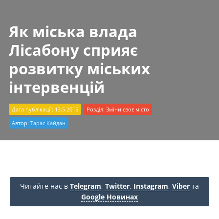
Як міська влада
Лісабону сприяє
розвитку міських
інтервенцій
Дата публікації: 13.5.2015
Розділ:
Зміни своє місто
Автор:
Тарас Кайдан
Читайте нас в
Telegram
,
Twitter
,
Instagram
,
Viber
та
Google Новинах