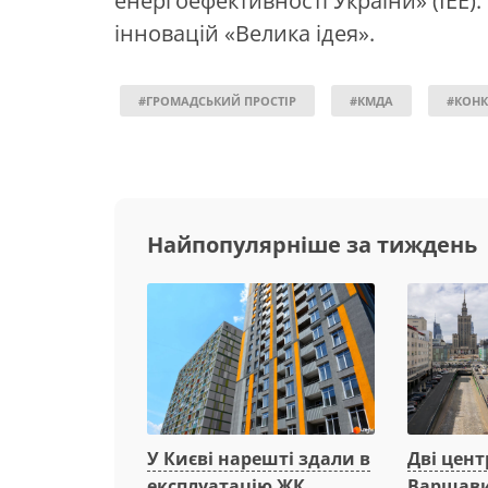
енергоефективності України» (ІЕЕ)
інновацій «Велика ідея».
#ГРОМАДСЬКИЙ ПРОСТІР
#КМДА
#КОНК
Найпопулярніше за тиждень
Дві цент
У Києві нарешті здали в
Варшави
експлуатацію ЖК,