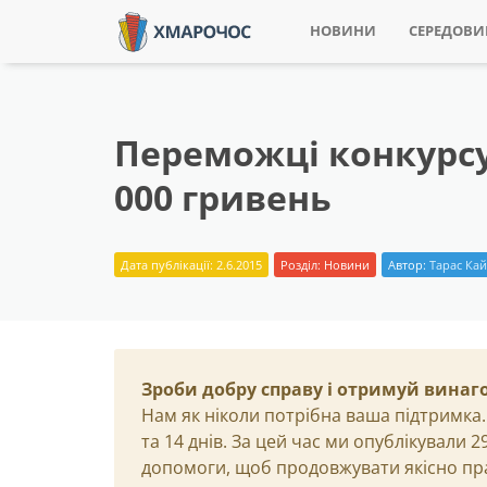
НОВИНИ
СЕРЕДОВ
Переможці конкурсу 
000 гривень
Дата публікації: 2.6.2015
Розділ:
Новини
Автор:
Тарас Ка
Зроби добру справу і отримуй винаг
Нам як ніколи потрібна ваша підтримка.
та 14 днів. За цей час ми опублікували 
допомоги, щоб продовжувати якісно пр