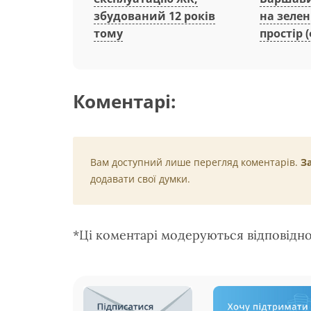
на зеле
збудований 12 років
простір (
тому
Коментарі:
Вам доступний лише перегляд коментарів.
З
додавати свої думки.
*Ці коментарі модеруються відповідн