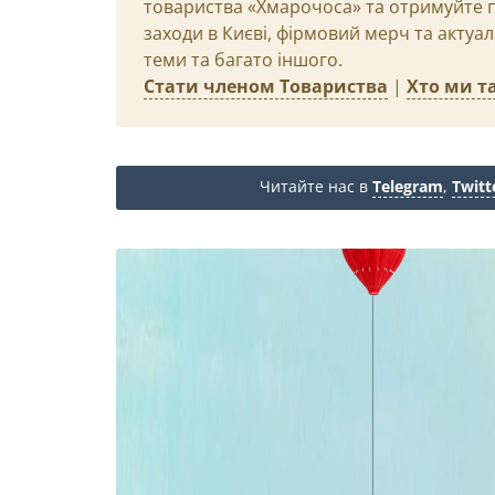
товариства «Хмарочоса» та отримуйте пр
заходи в Києві, фірмовий мерч та актуа
теми та багато іншого.
Стати членом Товариства
|
Хто ми та
Читайте нас в
Telegram
,
Twitt