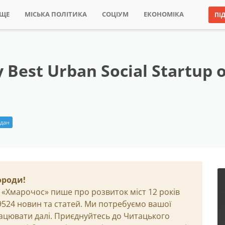
ИЩЕ
МІСЬКА ПОЛІТИКА
СОЦІУМ
ЕКОНОМІКА
ПІ
Best Urban Social Startup
йдан
ороди!
 «Хмарочос» пише про розвиток міст 12 років
29524 новин та статей. Ми потребуємо вашої
ацювати далі. Приєднуйтесь до Читацького