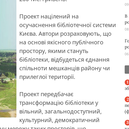
09
Проект націлений на
В
р
осучаснення бібліотечної системи
08
Києва. Автори розраховують, що
Г
на основі якісного публічного
р
простору, якими стануть
06
бібліотеки, відбудеться єднання
спільноти мешканців району чи
прилеглої території.
з
Проект передбачає
трансформацію бібліотеки у
п
вільний, загальнодоступний,
(ф
культурний, демократичний
дину мережу таких просторів, що
та