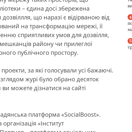
ви
бліотеки – єдина досі збережена
дозвіллля, що наразі є відірваною від
п
ований на трансформацію мережі, її
м
оренню сприятливих умов для дозвілля,
 мешканців району чи прилеглої
т
урного публічного простору.
проекти, за які голосували усі бажаючі.
озглядом журі було обрано десяток
 ви можете дізнатися на сайті
адянська платформа «SocialBoost».
організація «Інститут