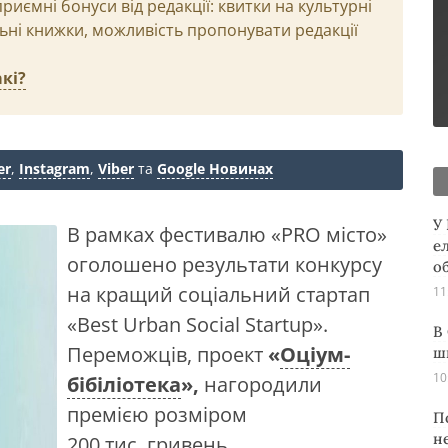
иємні бонуси від редакції: квитки на культурні
льні книжки, можливість пропонувати редакції
кі?
er
,
Instagram
,
Viber
та
Google Новинах
У
В рамках фестивалю «PRO місто»
е
оголошено результати конкурсу
о
на кращий соціальний стартап
11
«Best Urban Social Startup».
В
Переможців, проект
«
Оціум-
ш
10
бібіліотека
»,
нагородили
премією розміром
П
н
200 тис. гривень.