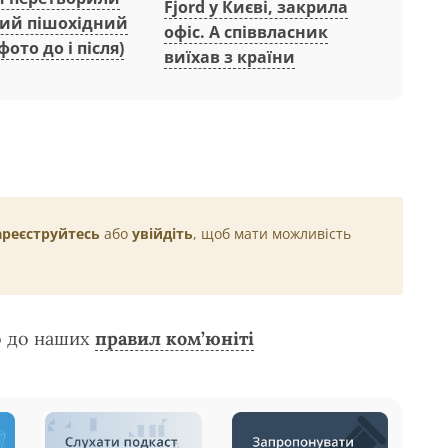
Fjord у Києві, закрила
ний пішохідний
офіс. А співвласник
фото до і після)
виїхав з країни
ареєструйтесь
або
увійдіть
, щоб мати можливість
о до наших
правил ком’юніті