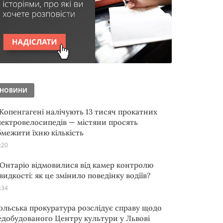
НОВИНИ
 Копенгагені налічують 13 тисяч прокатних
лектровелосипедів — містяни просять
бмежити їхню кількість
:20
 Онтаріо відмовилися від камер контролю
видкості: як це змінило поведінку водіїв?
:34
ольська прокуратура розслідує справу щодо
едобудованого Центру культури у Львові