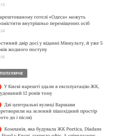
:10
 арештованому готелі «Одеса» можуть
озмістити внутрішньо переміщених осіб
:24
остиний двір досі у віданні Мінкульту, й уже 5
оків жодного поступу
:56
ПОПУЛЯРНЕ
У Києві нарешті здали в експлуатацію ЖК,
будований 12 років тому
Дві центральні вулиці Варшави
еретворили на зелений пішохідний простір
ото до і після)
Компанія, яка будувала ЖК Poetica, Diadans
 Fjord у Києві, закрила офіс. А співвласник