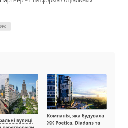
. Партнер – платформа соціальних
УРС
Компанія, яка будувала
ральні вулиці
ЖК Poetica, Diadans та
 перетворили