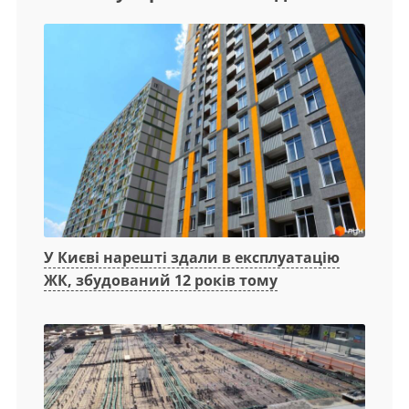
У Києві нарешті здали в експлуатацію
ЖК, збудований 12 років тому