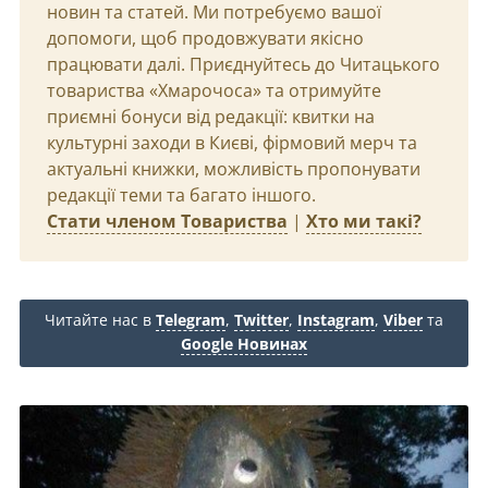
новин та статей. Ми потребуємо вашої
допомоги, щоб продовжувати якісно
працювати далі. Приєднуйтесь до Читацького
товариства «Хмарочоса» та отримуйте
приємні бонуси від редакції: квитки на
культурні заходи в Києві, фірмовий мерч та
актуальні книжки, можливість пропонувати
редакції теми та багато іншого.
Стати членом Товариства
|
Хто ми такі?
Читайте нас в
Telegram
,
Twitter
,
Instagram
,
Viber
та
Google Новинах