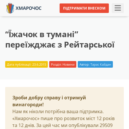
ПІДТРИМАТИ ВНЕСКОМ
“Їжачок в тумані”
переїжджає з Рейтарської
Дата публікації: 23.6.2015
Розділ:
Новини
Автор:
Тарас Кайдан
Зроби добру справу і отримуй
винагороди!
Нам як ніколи потрібна ваша підтримка.
«Хмарочос» пише про розвиток міст 12 років
та 12 днів. За цей час ми опублікували 29509