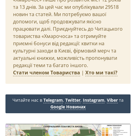
та 13 днів. За цей час ми опублікували 29518
новин та статей. Ми потребуємо вашої
допомоги, щоб продовжувати якісно
працювати далі. Приєднуйтесь до Читацького
товариства «Хмарочоса» та отримуйте
приємні бонуси від редакції: квитки на
культурні заходи в Києві, фірмовий мерч та
актуальні книжки, можливість пропонувати
редакції теми та багато іншого.
Стати членом Товариства
|
Хто ми такі?
Читайте нас в
Telegram
,
Twitter
,
Instagram
,
Viber
та
Google Новинах