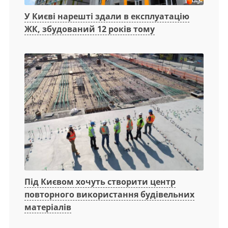
У Києві нарешті здали в експлуатацію
ЖК, збудований 12 років тому
Під Києвом хочуть створити центр
повторного використання будівельних
матеріалів