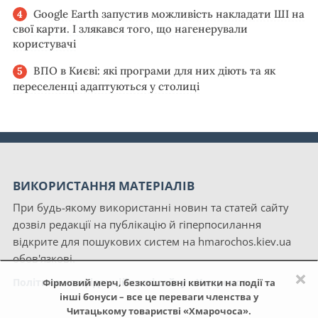
Google Earth запустив можливість накладати ШІ на
свої карти. І злякався того, що нагенерували
користувачі
ВПО в Києві: які програми для них діють та як
переселенці адаптуються у столиці
ВИКОРИСТАННЯ МАТЕРІАЛІВ
При будь-якому використанні новин та статей сайту
дозвіл редакції на публікацію й гіперпосилання
відкрите для пошукових систем на hmarochos.kiev.ua
обов'язкові.
×
Політика конфіденційності сайту «Хмарочос»
Фірмовий мерч, безкоштовні квитки на події та
інші бонуси – все це переваги членства у
Читацькому товаристві «Хмарочоса».