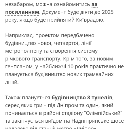
незабаром, можна ознайомитись
за
посиланням
. Документ буде діяти до 2025
року, якщо буде прийнятий Київрадою.
Наприклад, проектом передбачено
будівництво нової, четвертої, лінії
метрополітену та створення систему
річкового транспорту. Крім того, за новим
генпланом, у найближчі 10 років практично не
планується будівництво нових трамвайних
ліній.
Також планується
будівництво 8 тунелів
,
серед яких три – під Дніпром та один, який
починається в районі стадіону “Олімпійський”
та закінчується виїдом на Надніпрянське шосе
недалеко від станції метро «Дніпро».