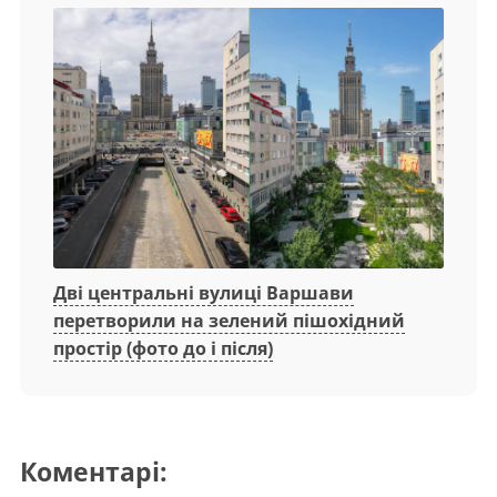
Дві центральні вулиці Варшави
перетворили на зелений пішохідний
простір (фото до і після)
Коментарі: