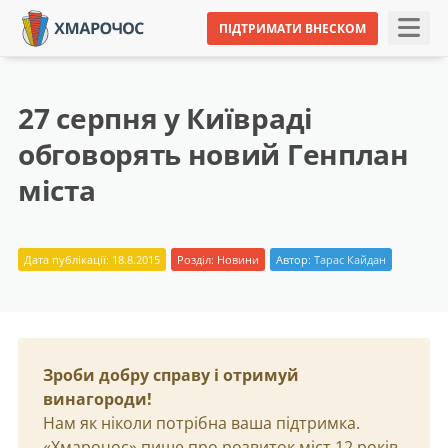
ПІДТРИМАТИ ВНЕСКОМ
27 серпня у Київраді
обговорять новий Генплан
міста
Дата публікації: 18.8.2015
Розділ:
Новини
Автор:
Тарас Кайдан
Зроби добру справу і отримуй
винагороди!
Нам як ніколи потрібна ваша підтримка.
«Хмарочос» пише про розвиток міст 12 років