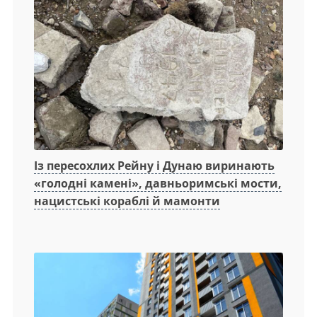
Із пересохлих Рейну і Дунаю виринають
«голодні камені», давньоримські мости,
нацистські кораблі й мамонти