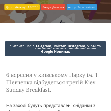
Дата публікації: 1.9.2015
Розділ:
Дозвілля
Автор:
Тарас Кайдан
Читайте нас в
Telegram
,
Twitter
,
Instagram
,
Viber
та
Google Новинах
6 вересня у київському Парку ім. Т.
Шевченка відбудеться третій Kiev
Sunday Breakfast.
На заході будуть представлені сніданки з