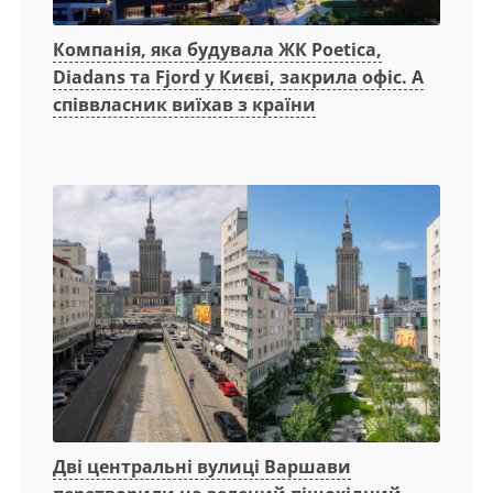
Компанія, яка будувала ЖК Poetica,
Diadans та Fjord у Києві, закрила офіс. А
співвласник виїхав з країни
Дві центральні вулиці Варшави