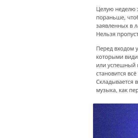
Целую неделю ж
пораньше, что
заявленных в л
Нельзя пропус
Перед входом 
которыми видиш
или успешный п
становится всё
Складывается вп
музыка, как пе