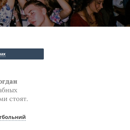
нах
огдан
табных
ми стоят.
утбольний