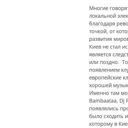
Многие говорят
локальной элек
благодаря рево
точкой, от кот
развития миров
Киев не стал и
является следс
или поздно.
То
появлением клу
европейские кл
хорошей музыки
Именно там мож
Bambaataa, Dj 
появлялись про
было сходить 
которому в Кие