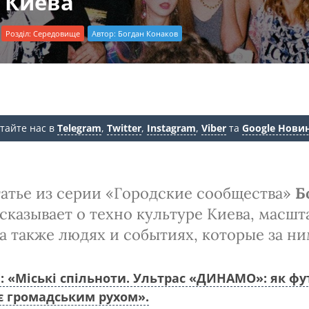
 Киева
Розділ:
Середовище
Автор:
Богдан Конаков
тайте нас в
Telegram
,
Twitter
,
Instagram
,
Viber
та
Google Нови
татье из серии «Городские сообщества»
Б
сказывает о техно культуре Киева, масш
а также людях и событиях, которые за ни
: «Міські спільноти. Ультрас «ДИНАМО»: як ф
є громадським рухом».