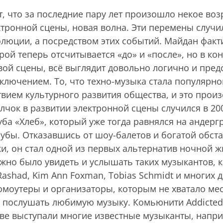
, что за последние пару лет произошло некое во
тронной сцены, новая волна. Эти перемены случи
люции, а посредством этих событий. Майдан факт
орой теперь отсчитывается «до» и «после», но в кон
ой сцены, всё выглядит довольно логично и пред
сключением. То, что техно-музыка стала популярно
твием культурного развития общества, и это прои
лчок в развитии электронной сцены случился в 200
ба «Хлеб», который уже тогда равнялся на андер
убы. Отказавшись от шоу-балетов и богатой обста
, он стал одной из первых альтернатив ночной ж
но было увидеть и услышать таких музыкантов, ка
Rashad, Kim Ann Foxman, Tobias Schmidt и многих 
моутеры и организаторы, которым не хватало мес
и послушать любимую музыку. Комьюнити Addicted
ве выступали многие известные музыканты, наприм