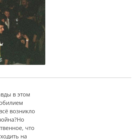
авды в этом
зобилием
 всё возникло
 война?Но
твенное, что
тходить на