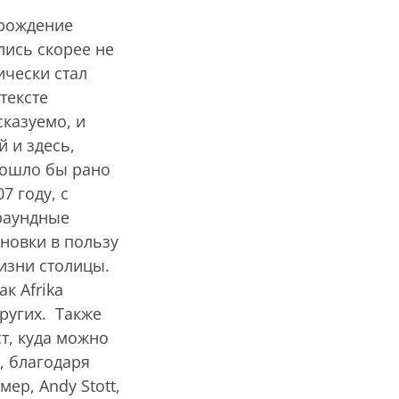
зрождение
лись скорее не
ически стал
тексте
сказуемо, и
й и здесь,
зошло бы рано
7 году, с
граундные
новки в пользу
изни столицы.
к Afrika
других. Также
т, куда можно
, благодаря
ер, Andy Stott,