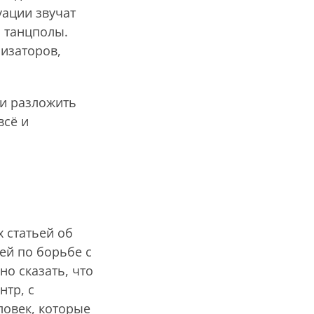
уации звучат
 танцполы.
изаторов,
и разложить
всё и
 статьей об
тей по борьбе с
о сказать, что
нтр, с
ловек, которые