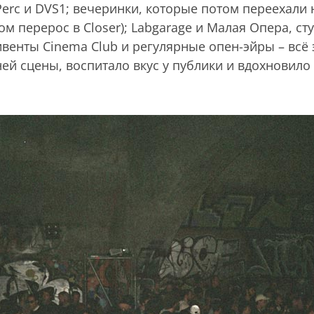
 Perc и DVS1; вечеринки, которые потом переехали
м перерос в Closer); Labgarage и Малая Опера, сту
енты Cinema Club и регулярные опен-эйры – всё э
й сцены, воспитало вкус у публики и вдохновило