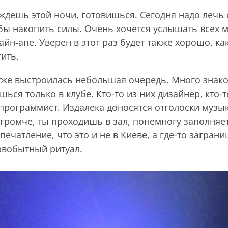
дешь этой ночи, готовишься. Сегодня надо лечь 
бы накопить силы. Очень хочется услышать всех м
айн-апе. Уверен в этот раз будет также хорошо, ка
тить.
уже выстроилась небольшая очередь. Много знако
ься только в клубе. Кто-то из них дизайнер, кто-т
рограммист. Издалека доносятся отголоски музык
 громче, ты проходишь в зал, понемногу заполняе
ечатление, что это и не в Киеве, а где-то заграни
рвобытный ритуал.