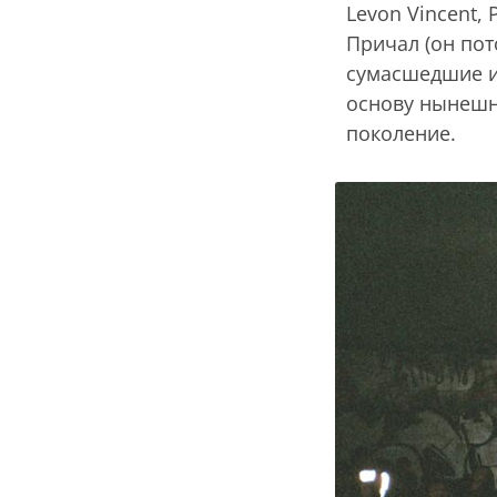
Levon Vincent,
Причал (он пото
сумасшедшие ив
основу нынешне
поколение.