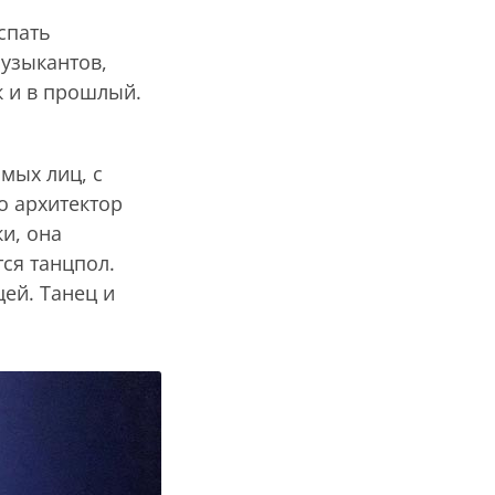
спать
узыкантов,
к и в прошлый.
мых лиц, с
о архитектор
и, она
тся танцпол.
цей. Танец и