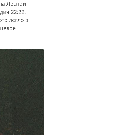
 на Лесной
дия 22:22,
то легло в
 целое