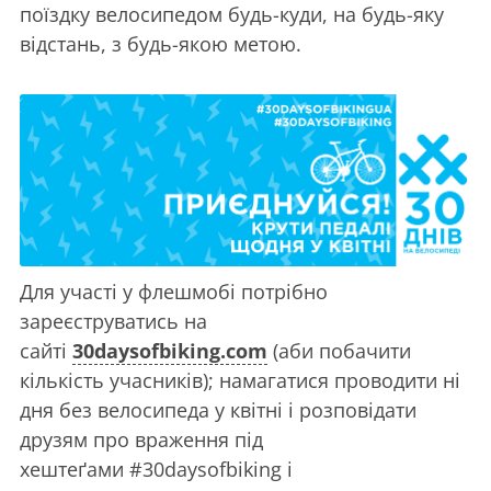
поїздку велосипедом будь-куди, на будь-яку
відстань, з будь-якою метою.
Для участі у флешмобі потрібно
зареєструватись на
сайті
30daysofbiking.com
(аби побачити
кількість учасників); намагатися проводити ні
дня без велосипеда у квітні і розповідати
друзям про враження під
хештеґами #30daysofbiking і