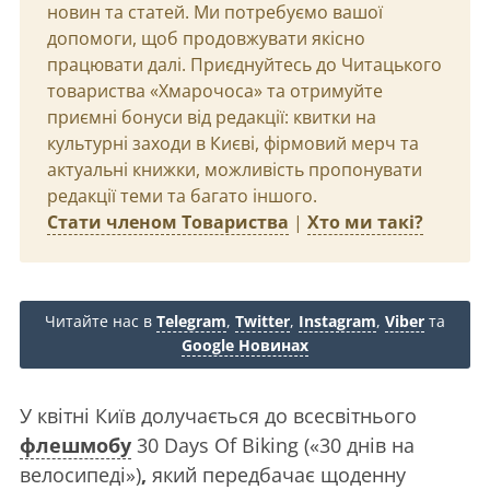
новин та статей. Ми потребуємо вашої
допомоги, щоб продовжувати якісно
працювати далі. Приєднуйтесь до Читацького
товариства «Хмарочоса» та отримуйте
приємні бонуси від редакції: квитки на
культурні заходи в Києві, фірмовий мерч та
актуальні книжки, можливість пропонувати
редакції теми та багато іншого.
Стати членом Товариства
|
Хто ми такі?
Читайте нас в
Telegram
,
Twitter
,
Instagram
,
Viber
та
Google Новинах
У квітні Київ долучається до всесвітнього
флешмобу
30 Days Of Biking («30 днів на
велосипеді»)
,
який
передбачає щоденну