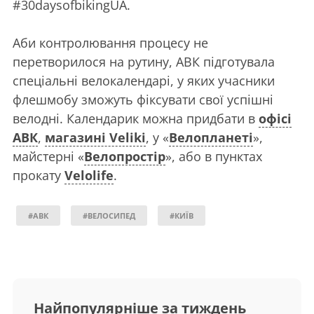
#30daysofbikingUA.
Аби контролювання процесу не
перетворилося на рутину, АВК підготувала
спеціальні велокалендарі, у яких учасники
флешмобу зможуть фіксувати свої успішні
велодні. Календарик можна придбати в
офісі
АВК
,
магазині Veliki
, у «
Велопланеті
»,
майстерні «
Велопростір
», або в пунктах
прокату
Velolife
.
#АВК
#ВЕЛОСИПЕД
#КИЇВ
Найпопулярніше за тиждень