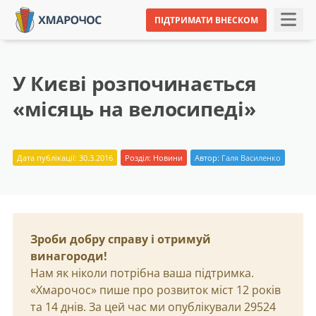
ПІДТРИМАТИ ВНЕСКОМ
У Києві розпочинається
«місяць на велосипеді»
Дата публікації: 30.3.2016
Розділ:
Новини
Автор:
Галя Василенко
Зроби добру справу і отримуй
винагороди!
Нам як ніколи потрібна ваша підтримка.
«Хмарочос» пише про розвиток міст 12 років
та 14 днів. За цей час ми опублікували 29524