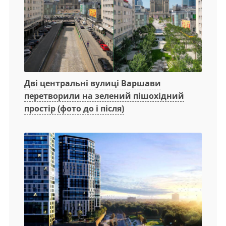
Дві центральні вулиці Варшави
перетворили на зелений пішохідний
простір (фото до і після)