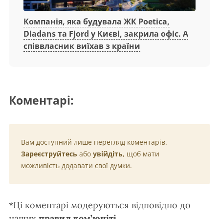
Компанія, яка будувала ЖК Poetica,
Diadans та Fjord у Києві, закрила офіс. А
співвласник виїхав з країни
Коментарі:
Вам доступний лише перегляд коментарів.
Зареєструйтесь
або
увійдіть
, щоб мати
можливість додавати свої думки.
*Ці коментарі модеруються відповідно до
наших
правил ком’юніті