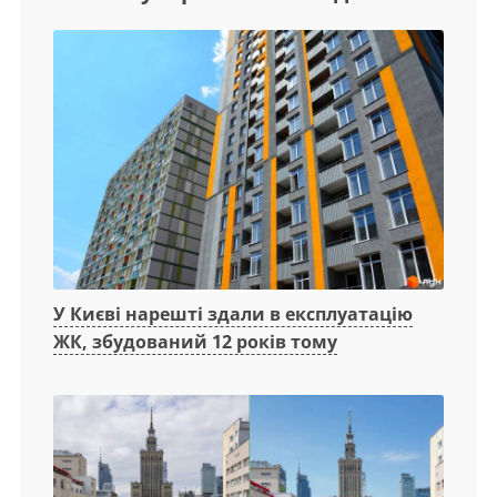
У Києві нарешті здали в експлуатацію
ЖК, збудований 12 років тому