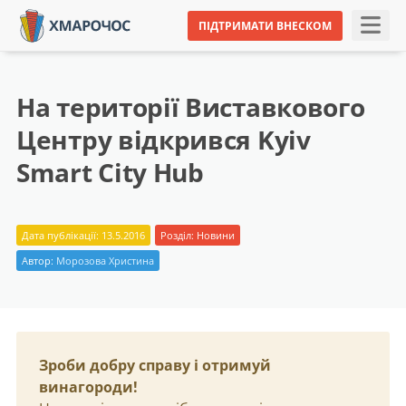
ПІДТРИМАТИ ВНЕСКОМ
На території Виставкового
Центру відкрився Kyiv
Smart City Hub
Дата публікації: 13.5.2016
Розділ:
Новини
Автор:
Морозова Христина
Зроби добру справу і отримуй
винагороди!