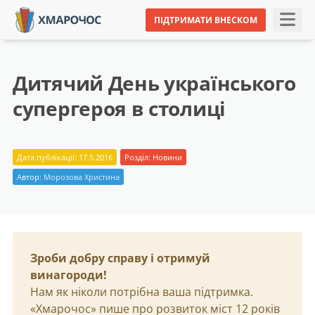
ПІДТРИМАТИ ВНЕСКОМ
Дитячий День українського
супергероя в столиці
Дата публікації: 17.5.2016
Розділ:
Новини
Автор:
Морозова Христина
Зроби добру справу і отримуй
винагороди!
Нам як ніколи потрібна ваша підтримка.
«Хмарочос» пише про розвиток міст 12 років