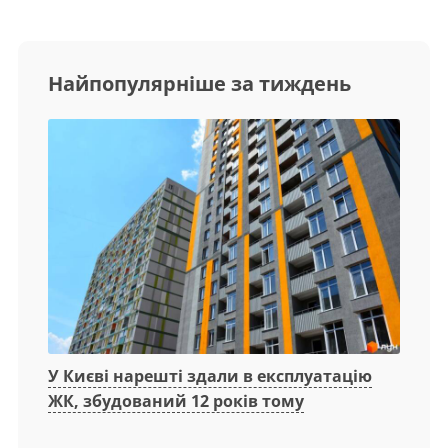
Найпопулярніше за тиждень
У Києві нарешті здали в експлуатацію
ЖК, збудований 12 років тому