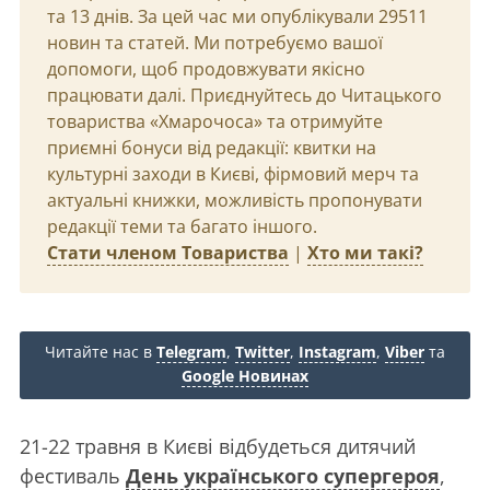
та 13 днів. За цей час ми опублікували 29511
новин та статей. Ми потребуємо вашої
допомоги, щоб продовжувати якісно
працювати далі. Приєднуйтесь до Читацького
товариства «Хмарочоса» та отримуйте
приємні бонуси від редакції: квитки на
культурні заходи в Києві, фірмовий мерч та
актуальні книжки, можливість пропонувати
редакції теми та багато іншого.
Стати членом Товариства
|
Хто ми такі?
Читайте нас в
Telegram
,
Twitter
,
Instagram
,
Viber
та
Google Новинах
21-22 травня в Києві відбудеться дитячий
фестиваль
День українського супергероя
,