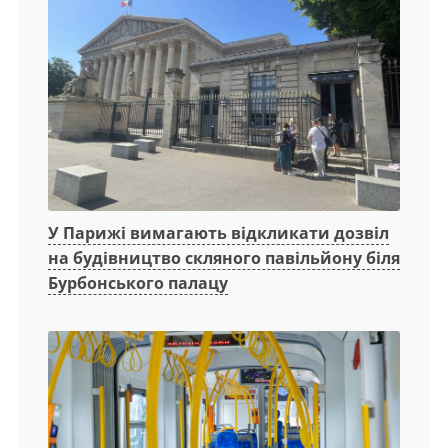
У Парижі вимагають відкликати дозвіл
на будівництво скляного павільйону біля
Бурбонського палацу