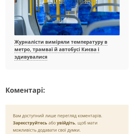
Журналісти виміряли температуру в
метро, трамваї й автобусі Києва і
здивувалися
Коментарі:
Вам доступний лише перегляд коментарів.
Зареєструйтесь
або
увійдіть
, щоб мати
можливість додавати свої думки.