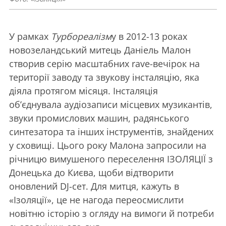
У рамках
Турбореалізм
у в 2012-13 роках
новозеландський митець Даніель Малон
створив серію масштабних rave-вечірок на
території заводу та звукову інсталяцію, яка
діяла протягом місяця. Інсталяція
об’єднувала аудіозаписи місцевих музикантів,
звуки промислових машин, радянського
синтезатора та інших інструментів, знайдених
у сховищі. Цього року Малона запросили на
річницю вимушеного переселення ІЗОЛЯЦІЇ з
Донецька до Києва, щоби відтворити
оновлений DJ-сет. Для митця, кажуть в
«Ізоляції», це не нагода переосмислити
новітню історію з огляду на вимоги й потреби