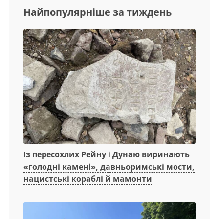
Найпопулярніше за тиждень
Із пересохлих Рейну і Дунаю виринають
«голодні камені», давньоримські мости,
нацистські кораблі й мамонти