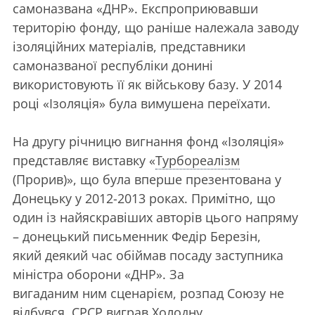
самоназвана «ДНР». Експроприювавши
територію фонду, що раніше належала заводу
ізоляційних матеріалів, представники
самоназваної республіки донині
використовують її як військову базу. У 2014
році «Ізоляція» була вимушена переїхати.
На другу річницю вигнання фонд «Ізоляція»
представляє виставку «
Турбореалізм
(Прорив)», що була вперше презентована у
Донецьку у 2012-2013 роках. Примітно, що
один із найяскравіших авторів цього напряму
– донецький письменник Федір Березін,
який деякий час обіймав посаду заступника
міністра оборони «ДНР». За
вигаданим ним сценарієм, розпад Союзу не
відбувся, СРСР виграв Холодну