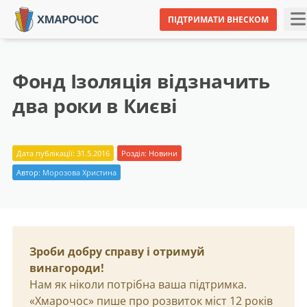
ПІДТРИМАТИ ВНЕСКОМ
Фонд Ізоляція відзначить
два роки в Києві
Дата публікації: 31.5.2016
Розділ:
Новини
Автор:
Морозова Христина
Зроби добру справу і отримуй
винагороди!
Нам як ніколи потрібна ваша підтримка.
«Хмарочос» пише про розвиток міст 12 років