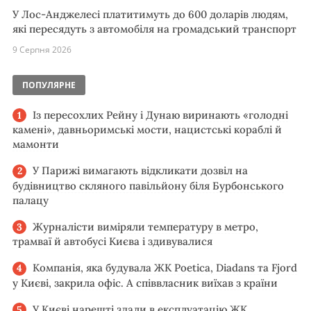
У Лос-Анджелесі платитимуть до 600 доларів людям,
які пересядуть з автомобіля на громадський транспорт
9 Серпня 2026
ПОПУЛЯРНЕ
Із пересохлих Рейну і Дунаю виринають «голодні
камені», давньоримські мости, нацистські кораблі й
мамонти
У Парижі вимагають відкликати дозвіл на
будівництво скляного павільйону біля Бурбонського
палацу
Журналісти виміряли температуру в метро,
трамваї й автобусі Києва і здивувалися
Компанія, яка будувала ЖК Poetica, Diadans та Fjord
у Києві, закрила офіс. А співвласник виїхав з країни
У Києві нарешті здали в експлуатацію ЖК,