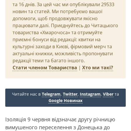
та 16 днів. За цей час ми опублікували 29533
новин та статей. Ми потребуємо вашої
допомоги, щоб продовжувати якісно
працювати далі. Приєднуйтесь до Читацького
товариства «Хмарочоса» та отримуйте
приємні бонуси від редакції: квитки на
культурні заходи в Києві, фірмовий мерч та
актуальні книжки, можливість пропонувати
редакції теми та багато іншого.
Стати членом Товариства
|
Хто ми такі?
Читайте нас в
Telegram
,
Twitter
,
Instagram
,
Viber
та
Google Новинах
Ізоляція 9 червня відзначає другу річницю
вимушеного переселення з Донецька до