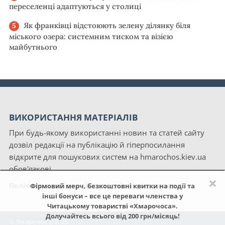
переселенці адаптуються у столиці
Як франківці відстоюють зелену ділянку біля
міського озера: системним тиском та візією
майбутнього
ВИКОРИСТАННЯ МАТЕРІАЛІВ
При будь-якому використанні новин та статей сайту
дозвіл редакції на публікацію й гіперпосилання
відкрите для пошукових систем на hmarochos.kiev.ua
обов'язкові.
×
Політика конфіденційності сайту «Хмарочос»
Фірмовий мерч, безкоштовні квитки на події та
інші бонуси – все це переваги членства у
Читацькому товаристві «Хмарочоса».
Долучайтесь всього від 200 грн/місяць!
© Хмарочос | 2025