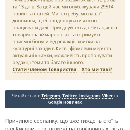
та 13 днів. За цей час ми опублікували 29514
новин та статей. Ми потребуємо вашої
допомоги, щоб продовжувати якісно
працювати далі. Приєднуйтесь до Читацького
товариства «Хмарочоса» та отримуйте
приємні бонуси від редакції: квитки на
культурні заходи в Києві, фірмовий мерч та
актуальні книжки, можливість пропонувати
редакції теми та багато іншого.
Стати членом Товариства
|
Хто ми такі?
Читайте нас в
Telegram
,
Twitter
,
Instagram
,
Viber
та
Google Новинах
Причиною серпанку, що вже тиждень стоїть
над Києвом, є не пожежі на торфовищах, лісах