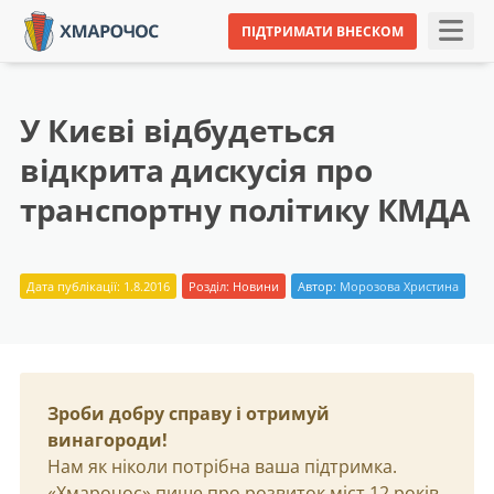
ПІДТРИМАТИ ВНЕСКОМ
У Києві відбудеться
відкрита дискусія про
транспортну політику КМДА
Дата публікації: 1.8.2016
Розділ:
Новини
Автор:
Морозова Христина
Зроби добру справу і отримуй
винагороди!
Нам як ніколи потрібна ваша підтримка.
«Хмарочос» пише про розвиток міст 12 років