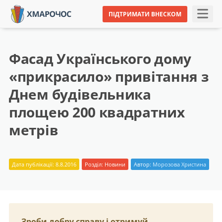
ПІДТРИМАТИ ВНЕСКОМ
Фасад Українського дому
«прикрасило» привітання з
Днем будівельника
площею 200 квадратних
метрів
Дата публікації: 8.8.2016
Розділ:
Новини
Автор:
Морозова Христина
Зроби добру справу і отримуй