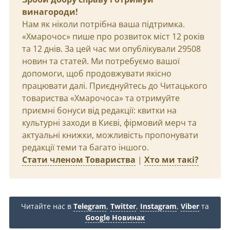
винагороди!
Нам як ніколи потрібна ваша підтримка.
«Хмарочос» пише про розвиток міст 12 років
та 12 днів. За цей час ми опублікували 29508
новин та статей. Ми потребуємо вашої
допомоги, щоб продовжувати якісно
працювати далі. Приєднуйтесь до Читацького
товариства «Хмарочоса» та отримуйте
приємні бонуси від редакції: квитки на
культурні заходи в Києві, фірмовий мерч та
актуальні книжки, можливість пропонувати
редакції теми та багато іншого.
Стати членом Товариства
|
Хто ми такі?
Читайте нас в
Telegram
,
Twitter
,
Instagram
,
Viber
та
Google Новинах