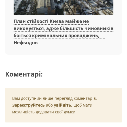
План стійкості Києва майже не
виконується, адже більшість чиновників
боїться кримінальних проваджень, —
Нефьодов
Коментарі:
Вам доступний лише перегляд коментарів.
Зареєструйтесь
або
увійдіть
, щоб мати
можливість додавати свої думки.