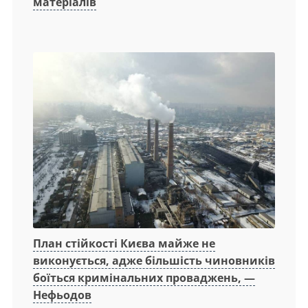
матеріалів
План стійкості Києва майже не
виконується, адже більшість чиновників
боїться кримінальних проваджень, —
Нефьодов