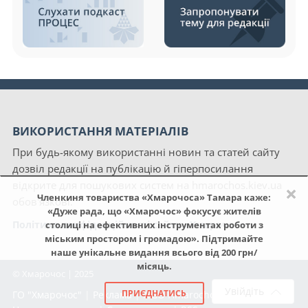
ВИКОРИСТАННЯ МАТЕРІАЛІВ
При будь-якому використанні новин та статей сайту
дозвіл редакції на публікацію й гіперпосилання
відкрите для пошукових систем на hmarochos.kiev.ua
×
Членкиня товариства «Хмарочоса» Тамара каже:
обов'язкові.
«Дуже рада, що «Хмарочос» фокусує жителів
Політика конфіденційності сайту «Хмарочос»
столиці на ефективних інструментах роботи з
міським простором і громадою». Підтримайте
наше унікальне видання всього від 200 грн/
місяць.
© Хмарочос | 2025
Увійдіть
ПРИЄДНАТИСЬ
ГО "Хмарочос"
|
Реклама
|
NGO Hmarochos
|
Про нас
|