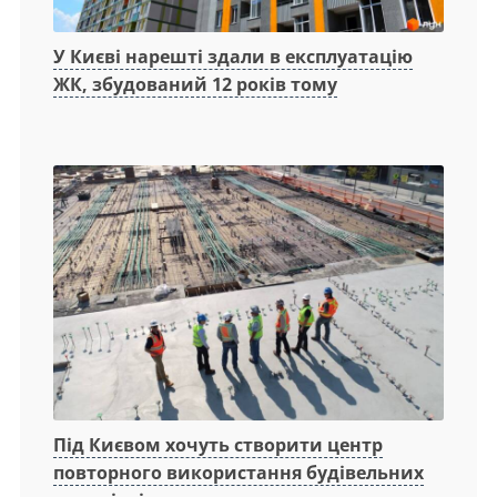
У Києві нарешті здали в експлуатацію
ЖК, збудований 12 років тому
Під Києвом хочуть створити центр
повторного використання будівельних