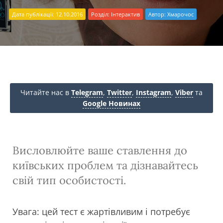
Дата публікації: 12.10.2016
Розділ:
Інтерактив
Автор:
Хмарочос
Читайте нас в
Telegram
,
Twitter
,
Instagram
,
Viber
та
Google Новинах
Висловлюйте ваше ставлення до
київських проблем та дізнавайтесь
свій тип особистості.
Увага: цей тест є жартівливим і потребує