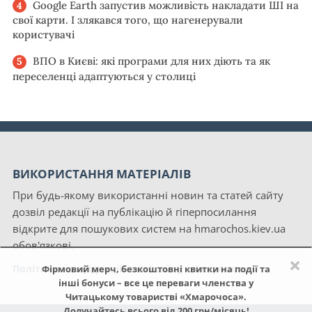
Google Earth запустив можливість накладати ШІ на
свої карти. І злякався того, що нагенерували
користувачі
ВПО в Києві: які програми для них діють та як
переселенці адаптуються у столиці
ВИКОРИСТАННЯ МАТЕРІАЛІВ
При будь-якому використанні новин та статей сайту
дозвіл редакції на публікацію й гіперпосилання
відкрите для пошукових систем на hmarochos.kiev.ua
обов'язкові.
×
Політика конфіденційності сайту «Хмарочос»
Фірмовий мерч, безкоштовні квитки на події та
інші бонуси – все це переваги членства у
Читацькому товаристві «Хмарочоса».
Долучайтесь всього від 200 грн/місяць!