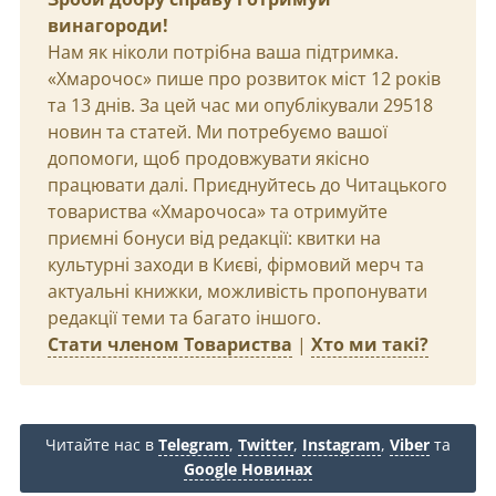
винагороди!
Нам як ніколи потрібна ваша підтримка.
«Хмарочос» пише про розвиток міст 12 років
та 13 днів. За цей час ми опублікували 29518
новин та статей. Ми потребуємо вашої
допомоги, щоб продовжувати якісно
працювати далі. Приєднуйтесь до Читацького
товариства «Хмарочоса» та отримуйте
приємні бонуси від редакції: квитки на
культурні заходи в Києві, фірмовий мерч та
актуальні книжки, можливість пропонувати
редакції теми та багато іншого.
Стати членом Товариства
|
Хто ми такі?
Читайте нас в
Telegram
,
Twitter
,
Instagram
,
Viber
та
Google Новинах