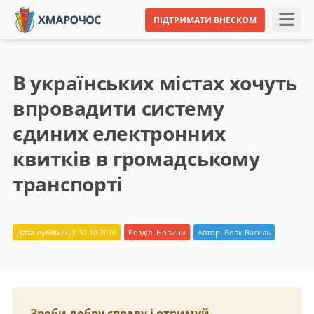
ПІДТРИМАТИ ВНЕСКОМ
В українських містах хочуть
впровадити систему
єдиних електронних
квитків в громадському
транспорті
Дата публікації: 31.10.2016
Розділ:
Новини
Автор:
Вовк Василь
Зроби добру справу і отримуй