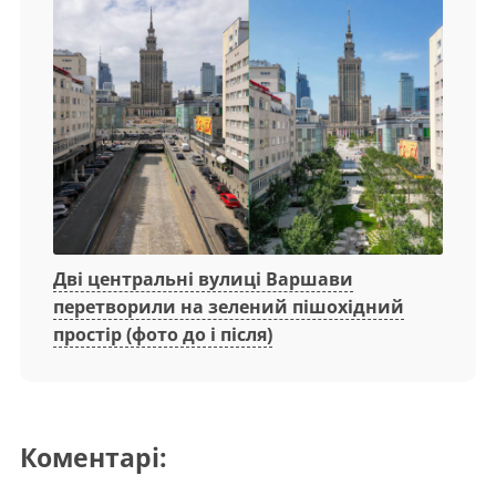
Дві центральні вулиці Варшави
перетворили на зелений пішохідний
простір (фото до і після)
Коментарі: