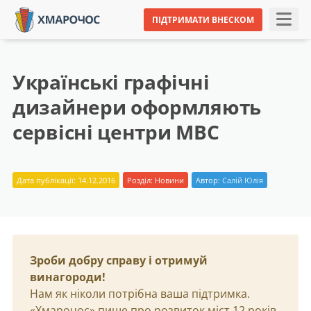
ПІДТРИМАТИ ВНЕСКОМ
Українські графічні
дизайнери оформляють
сервісні центри МВС
Дата публікації: 14.12.2016
Розділ:
Новини
Автор:
Салій Юлія
Зроби добру справу і отримуй
винагороди!
Нам як ніколи потрібна ваша підтримка.
«Хмарочос» пише про розвиток міст 12 років