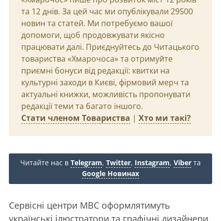
та 12 днів. За цей час ми опублікували 29500
новин та статей. Ми потребуємо вашої
допомоги, щоб продовжувати якісно
працювати далі. Приєднуйтесь до Читацького
товариства «Хмарочоса» та отримуйте
приємні бонуси від редакції: квитки на
культурні заходи в Києві, фірмовий мерч та
актуальні книжки, можливість пропонувати
редакції теми та багато іншого.
Стати членом Товариства
|
Хто ми такі?
Читайте нас в
Telegram
,
Twitter
,
Instagram
,
Viber
та
Google Новинах
Сервісні центри МВС оформлятимуть
українські ілюстратори та графічні дизайнери.