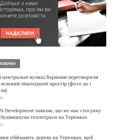
НОВИНИ
і центральні вулиці Варшави перетворили
 зелений пішохідний простір (фото до і
сля)
30
N Development заявляє, що не має стосунку
 будівництва теплотраси на Теремках
00
яни обіймають дерева на Теремках, щоб