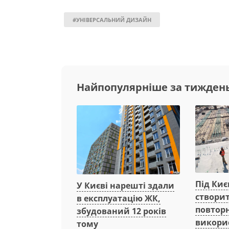
#УНІВЕРСАЛЬНИЙ ДИЗАЙН
Найпопулярніше за тижден
Під Киє
У Києві нарешті здали
створи
в експлуатацію ЖК,
повтор
збудований 12 років
викори
тому