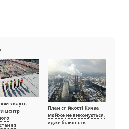
ь
вом хочуть
План стійкості Києва
ти центр
майже не виконується,
ного
адже більшість
стання