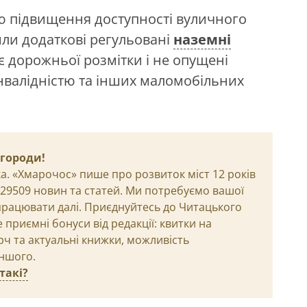
ою підвищення доступності вуличного
ли додаткові регульовані
наземні
ає дорожньої розмітки і не опущені
нвалідністю та інших маломобільних
агороди!
а. «Хмарочос» пише про розвиток міст 12 років
и 29509 новин та статей. Ми потребуємо вашої
рацювати далі. Приєднуйтесь до Читацького
приємні бонуси від редакції: квитки на
рч та актуальні книжки, можливість
іншого.
такі?