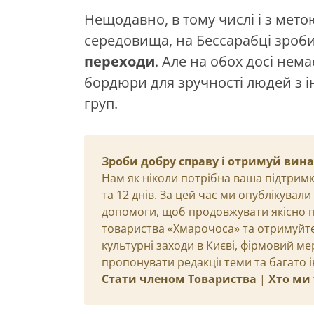
Нещодавно, в тому числі і з мет
середовища, на Бессарабці зроби
переходи
. Але на обох досі нем
бордюри для зручності людей з і
груп.
Зроби добру справу і отримуй вин
Нам як ніколи потрібна ваша підтримк
та 12 днів. За цей час ми опублікувал
допомоги, щоб продовжувати якісно п
товариства «Хмарочоса» та отримуйте 
культурні заходи в Києві, фірмовий ме
пропонувати редакції теми та багато 
Стати членом Товариства
|
Хто ми 