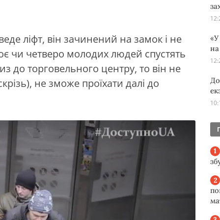
за
12:
еде ліфт, він зачинений на замок і не
«У
на
роє чи четверо молодих людей спустять
12:
низ до торговельного центру, то він не
До
скрізь), не зможе проїхати далі до
ек
10:
зб
по
ма