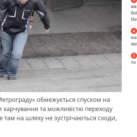
ви
бо
Не
на
що
та
«Метрограду» обмежується спуском на
ми харчування та можливістю переходу
е там на шляху не зустрічаються сходи,