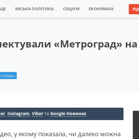
ИЩЕ
МІСЬКА ПОЛІТИКА
СОЦІУМ
ЕКОНОМІКА
ПІ
пектували «Метроград» на 
с Кайдан
ter
,
Instagram
,
Viber
та
Google Новинах
део, у якому показала, чи далеко можна