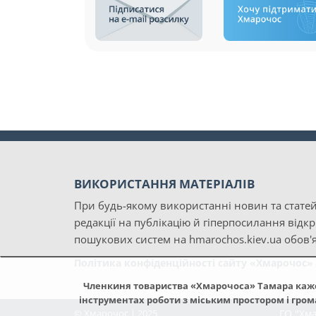
ВИКОРИСТАННЯ МАТЕРІАЛІВ
При будь-якому використанні новин та статей
редакції на публікацію й гіперпосилання відк
пошукових систем на hmarochos.kiev.ua обов'я
Політика конфіденційності сайту «Хмарочос»
Членкиня товариства «Хмарочоса» Тамара каже
інструментах роботи з міським простором і гром
© Хмарочос | 2025
ГО "Хм