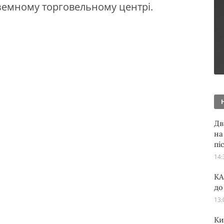
ідземному торговельному центрі.
Дв
на
пі
14:
KA
до
13:
Ки