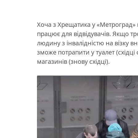
Хоча з Хрещатика у «Метроград» в
працює для відвідувачів. Якщо т
людину з інвалідністю на візку в
зможе потрапити у туалет (східці 
магазинів (знову східці).