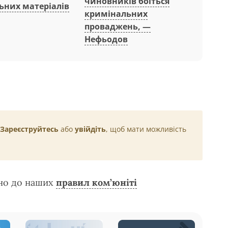
чиновників боїться
ьних матеріалів
кримінальних
проваджень, —
Нефьодов
Зареєструйтесь
або
увійдіть
, щоб мати можливість
дно до наших
правил ком’юніті