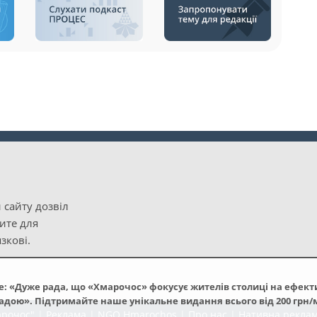
 сайту дозвіл
рите для
зкові.
: «Дуже рада, що «Хмарочос» фокусує жителів столиці на ефек
адою». Підтримайте наше унікальне видання всього від 200 грн/
арочос"
|
Реклама
|
NGO Hmarochos
|
Про нас
|
Нативна рекла