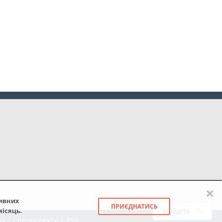
×
тивних
ПРИЄДНАТИСЬ
місяць.
Увійдіть
ма
|
Спецпроекти
|
RSS