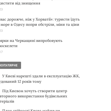
хистити від знищення
23
 вас дорожче, ніж у Хорватії»: туристи їдуть
 море в Одесу попри обстріли, міни та ціни
23
ярки на Черкащині випробовують
зоскелети
17
ПОПУЛЯРНЕ
У Києві нарешті здали в експлуатацію ЖК,
удований 12 років тому
Під Києвом хочуть створити центр
вторного використання будівельних
теріалів
План стійкості Києва майже не