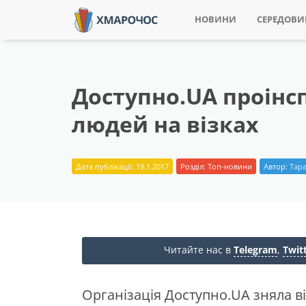
НОВИНИ
СЕРЕДОВ
Доступно.UA проінс
людей на візках
Дата публікації: 19.1.2017
Розділ:
Топ-новини
Автор:
Тара
Читайте нас в
Telegram
,
Twit
Організація Доступно.UA зняла ві