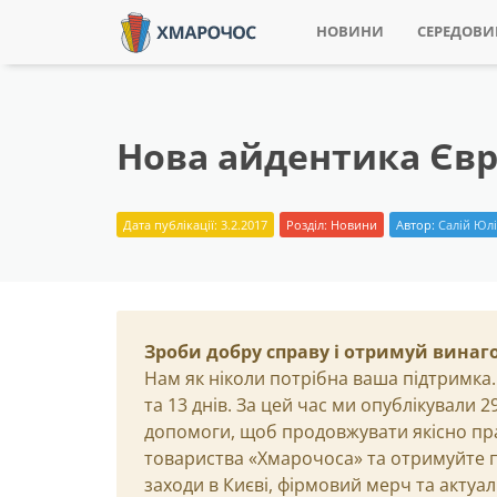
НОВИНИ
СЕРЕДОВ
Нова айдентика Євро
Дата публікації: 3.2.2017
Розділ:
Новини
Автор:
Салій Юл
Зроби добру справу і отримуй винаг
Нам як ніколи потрібна ваша підтримка.
та 13 днів. За цей час ми опублікували 
допомоги, щоб продовжувати якісно пр
товариства «Хмарочоса» та отримуйте пр
заходи в Києві, фірмовий мерч та актуа