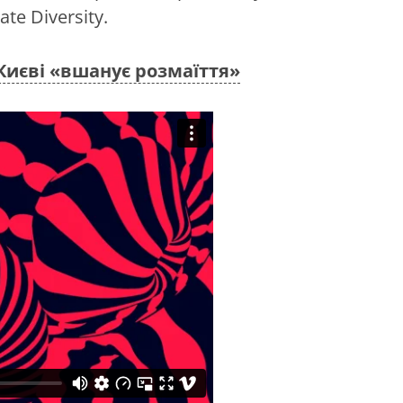
te Diversity.
иєві «вшанує розмаїття»