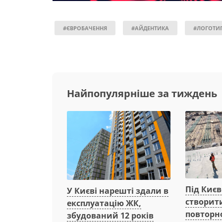
#ЄВРОБАЧЕННЯ
#АЙДЕНТИКА
#ЛОГОТИ
Найпопулярніше за тиждень
Під Киє
У Києві нарешті здали в
створит
експлуатацію ЖК,
повторн
збудований 12 років