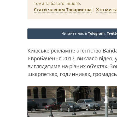
теми та багато іншого.
Стати членом Товариства
|
Хто ми та
Читайте нас в
Telegram
,
Twitt
Київське рекламне агентство Band
Євробачення 2017, виклало відео, 
виглядатиме на різних об’єктах. З
шкарпетках, годинниках, громадсь