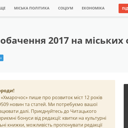
ИЩЕ
МІСЬКА ПОЛІТИКА
СОЦІУМ
ЕКОНОМІКА
ПІ
бачення 2017 на міських о
ія
ороди!
 «Хмарочос» пише про розвиток міст 12 років
29509 новин та статей. Ми потребуємо вашої
ацювати далі. Приєднуйтесь до Читацького
иємні бонуси від редакції: квитки на культурні
льні книжки, можливість пропонувати редакції