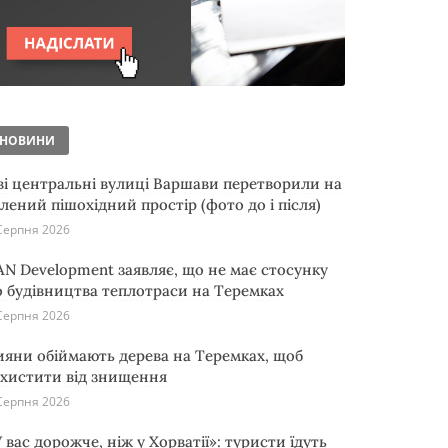
НОВИНИ
ві центральні вулиці Варшави перетворили на
елений пішохідний простір (фото до і після)
Серпня 2026
AN Development заявляє, що не має стосунку
о будівництва теплотраси на Теремках
Серпня 2026
ияни обіймають дерева на Теремках, щоб
ахистити від знищення
Серпня 2026
 вас дорожче, ніж у Хорватії»: туристи їдуть