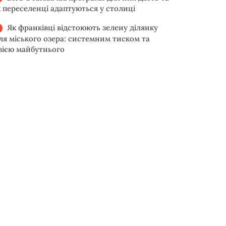
к переселенці адаптуються у столиці
Як франківці відстоюють зелену ділянку
іля міського озера: системним тиском та
ізією майбутнього