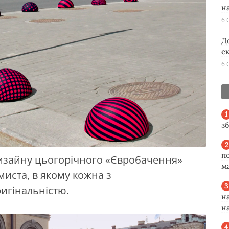
н
6 
Д
е
6 
з
п
изайну цьогорічного «Євробачення»
м
иста, в якому кожна з
игінальністю.
н
н