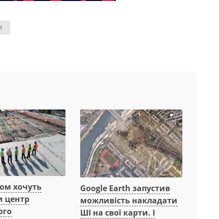
П
вом хочуть
Google Earth запустив
и центр
можливість накладати
ого
ШІ на свої карти. І