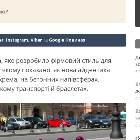
кі?
er
,
Instagram
,
Viber
та
Google Новинах
Д
a, яке розробило фірмовий стиль для
з
у якому показано, як нова айдентика
6 
окрема, на бетонних напівсферах,
K
кому транспорті й браслетах.
д
6 
К
з
6 
«У