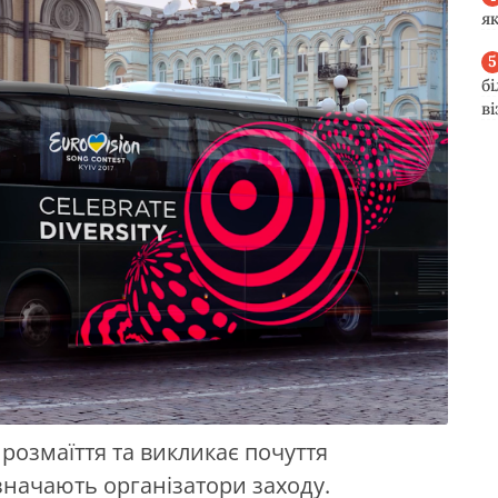
я
б
в
 розмаїття та викликає почуття
зазначають організатори заходу.