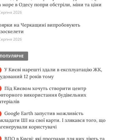
а море в Одесу попри обстріли, міни та ціни
Серпня 2026
оярки на Черкащині випробовують
кзоскелети
Серпня 2026
ПОПУЛЯРНЕ
У Києві нарешті здали в експлуатацію ЖК,
будований 12 років тому
Під Києвом хочуть створити центр
овторного використання будівельних
атеріалів
Google Earth запустив можливість
акладати ШІ на свої карти. І злякався того, що
агенерували користувачі
ВПО в Києві: які програми для них діють та