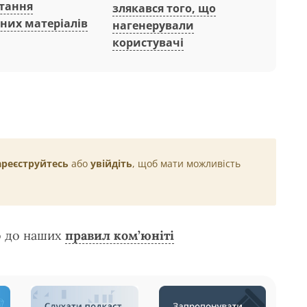
тання
злякався того, що
них матеріалів
нагенерували
користувачі
ареєструйтесь
або
увійдіть
, щоб мати можливість
о до наших
правил ком’юніті