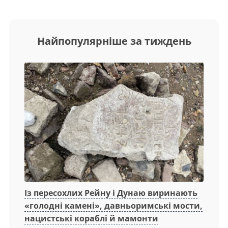
Найпопулярніше за тиждень
Із пересохлих Рейну і Дунаю виринають
«голодні камені», давньоримські мости,
нацистські кораблі й мамонти