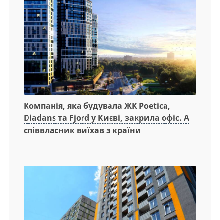
Компанія, яка будувала ЖК Poetica,
Diadans та Fjord у Києві, закрила офіс. А
співвласник виїхав з країни