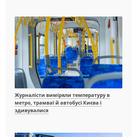
Журналісти виміряли температуру в
метро, трамваї й автобусі Києва і
здивувалися