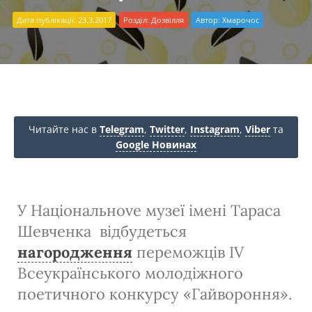
Дата публікації: 23.3.2017
Розділ:
Дозвілля
Автор:
Хмарочос
Читайте нас в
Telegram
,
Twitter
,
Instagram
,
Viber
та
Google Новинах
У Національноve музеї імені Тараса
Шевченка відбудеться
нагородження
переможців IV
Всеукраїнського молодіжного
поетичного конкурсу «Гайвороння».