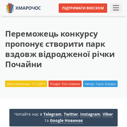
ПІДТРИМАТИ ВНЕСКОМ
Переможець конкурсу
пропонує створити парк
вздовж відродженої річки
Почайни
Дата публікації: 11.5.2017
Розділ:
Топ-новини
Автор:
Тарас Кайдан
Читайте нас в
Telegram
,
Twitter
,
Instagram
,
Viber
та
Google Новинах