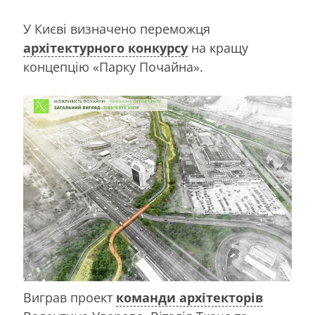
У Києві визначено переможця
архітектурного конкурсу
на кращу
концепцію «Парку Почайна».
Виграв проект
команди архітекторів