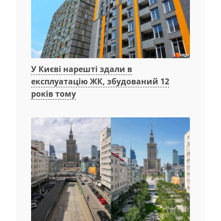
У Києві нарешті здали в
експлуатацію ЖК, збудований 12
років тому