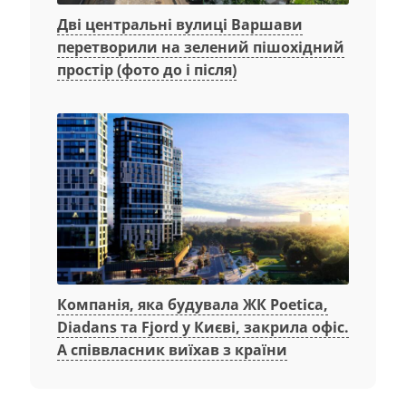
Дві центральні вулиці Варшави
перетворили на зелений пішохідний
простір (фото до і після)
Компанія, яка будувала ЖК Poetica,
Diadans та Fjord у Києві, закрила офіс.
А співвласник виїхав з країни