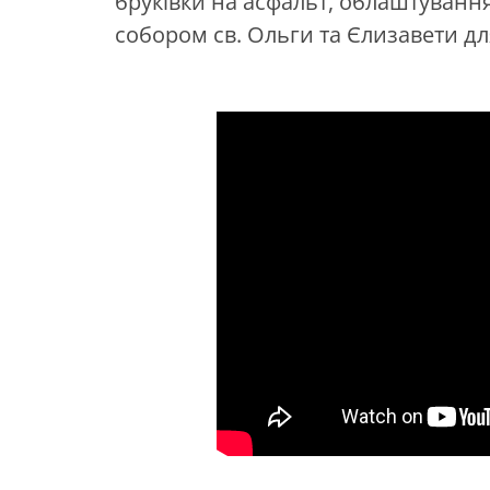
бруківки на асфальт, облаштування
собором св. Ольги та Єлизавети д