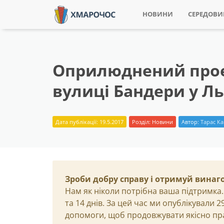
НОВИНИ
СЕРЕДОВ
Оприлюднений проек
вулиці Бандери у Ль
Дата публікації: 19.5.2017
Розділ:
Новини
Автор:
Тарас К
Зроби добру справу і отримуй винаг
Нам як ніколи потрібна ваша підтримка.
та 14 днів. За цей час ми опублікували 
допомоги, щоб продовжувати якісно пр