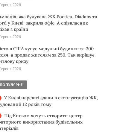
Серпня 2026
омпанія, яка будувала ЖК Poetica, Diadans та
ord у Києві, закрила офіс. А співвласник
їхав з країни
Серпня 2026
істо в США купує модульні будинки за 300
исяч, а продає жителям за 250. Так вирішує
итлову кризу
Серпня 2026
ПОПУЛЯРНЕ
У Києві нарешті здали в експлуатацію ЖК,
будований 12 років тому
Під Києвом хочуть створити центр
овторного використання будівельних
атеріалів