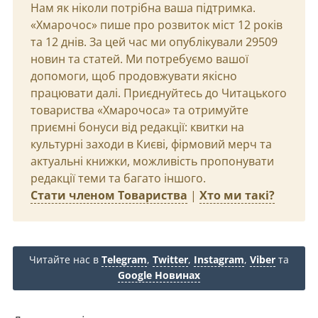
Нам як ніколи потрібна ваша підтримка.
«Хмарочос» пише про розвиток міст 12 років
та 12 днів. За цей час ми опублікували 29509
новин та статей. Ми потребуємо вашої
допомоги, щоб продовжувати якісно
працювати далі. Приєднуйтесь до Читацького
товариства «Хмарочоса» та отримуйте
приємні бонуси від редакції: квитки на
культурні заходи в Києві, фірмовий мерч та
актуальні книжки, можливість пропонувати
редакції теми та багато іншого.
Стати членом Товариства
|
Хто ми такі?
Читайте нас в
Telegram
,
Twitter
,
Instagram
,
Viber
та
Google Новинах