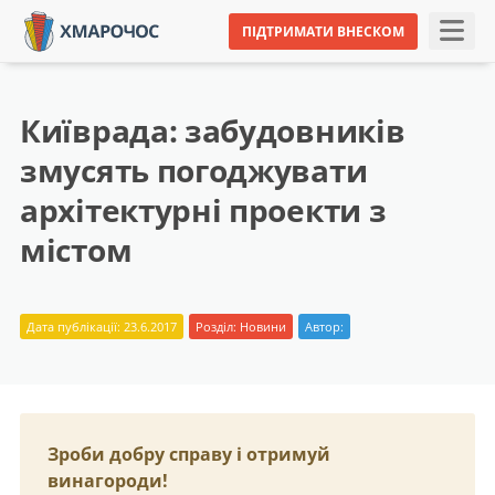
ПІДТРИМАТИ ВНЕСКОМ
Київрада: забудовників
змусять погоджувати
архітектурні проекти з
містом
Дата публікації: 23.6.2017
Розділ:
Новини
Автор:
Зроби добру справу і отримуй
винагороди!