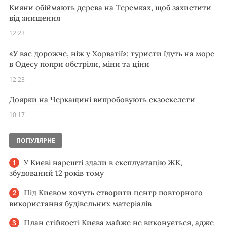
Кияни обіймають дерева на Теремках, щоб захистити
від знищення
12:23
«У вас дорожче, ніж у Хорватії»: туристи їдуть на море
в Одесу попри обстріли, міни та ціни
12:23
Доярки на Черкащині випробовують екзоскелети
10:17
ПОПУЛЯРНЕ
У Києві нарешті здали в експлуатацію ЖК,
збудований 12 років тому
Під Києвом хочуть створити центр повторного
використання будівельних матеріалів
План стійкості Києва майже не виконується, адже