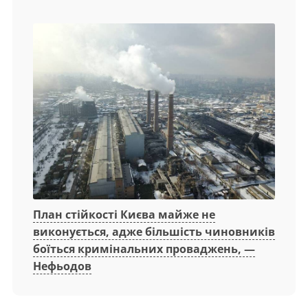
План стійкості Києва майже не
виконується, адже більшість чиновників
боїться кримінальних проваджень, —
Нефьодов