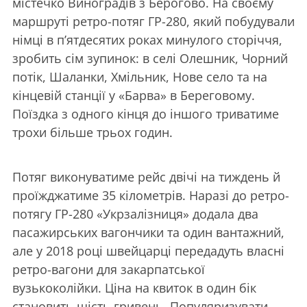
містечко Виноградів з Берогово. На своєму
маршруті ретро-потяг ГР-280, який побудували
німці в п’ятдесятих роках минулого сторіччя,
зробить сім зупинок: в селі Олешник, Чорний
потік, Шаланки, Хмільник, Нове село та на
кінцевій станції у «Барва» в Береговому.
Поїздка з одного кінця до іншого триватиме
трохи більше трьох годин.
Потяг виконуватиме рейс двічі на тиждень й
проїжджатиме 35 кілометрів. Наразі до ретро-
потягу ГР-280 «Укрзалізниця» додала два
пасажирських вагончики та один вантажний,
але у 2018 році швейцарці передадуть власні
ретро-вагони для закарпатської
вузькоколійки. Ціна на квиток в один бік
становить шість гривень. Популяризувати