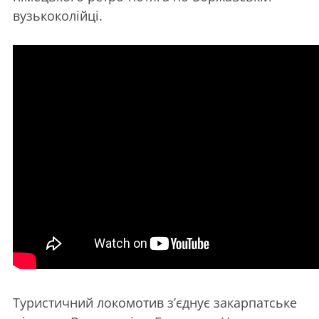
вузькоколійці.
Туристичний локомотив з’єднує закарпатське