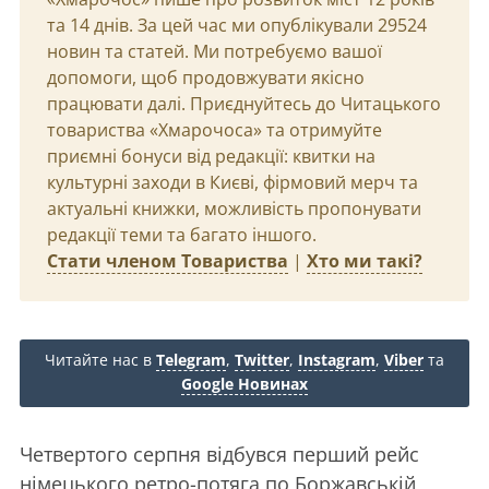
та 14 днів. За цей час ми опублікували 29524
новин та статей. Ми потребуємо вашої
допомоги, щоб продовжувати якісно
працювати далі. Приєднуйтесь до Читацького
товариства «Хмарочоса» та отримуйте
приємні бонуси від редакції: квитки на
культурні заходи в Києві, фірмовий мерч та
актуальні книжки, можливість пропонувати
редакції теми та багато іншого.
Стати членом Товариства
|
Хто ми такі?
Читайте нас в
Telegram
,
Twitter
,
Instagram
,
Viber
та
Google Новинах
Четвертого серпня відбувся перший рейс
німецького ретро-потяга по Боржавській