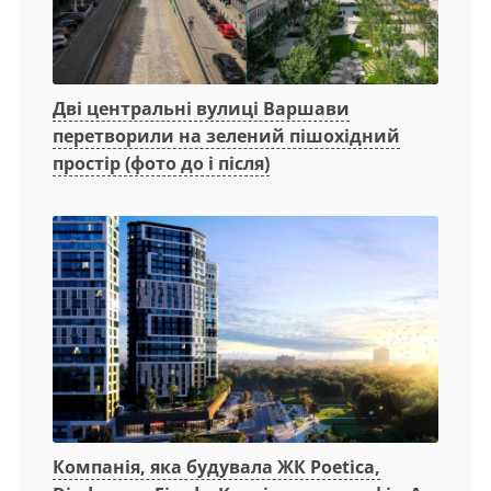
Дві центральні вулиці Варшави
перетворили на зелений пішохідний
простір (фото до і після)
Компанія, яка будувала ЖК Poetica,