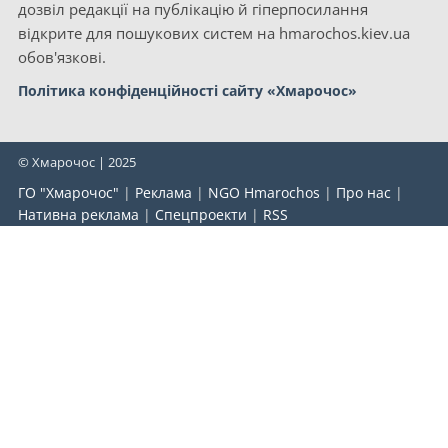
дозвіл редакції на публікацію й гіперпосилання
відкрите для пошукових систем на hmarochos.kiev.ua
обов'язкові.
Політика конфіденційності сайту «Хмарочос»
© Хмарочос | 2025
ГО "Хмарочос"
|
Реклама
|
NGO Hmarochos
|
Про нас
|
Нативна реклама
|
Спецпроекти
|
RSS