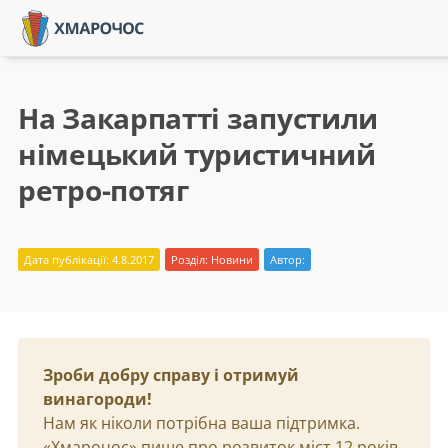
На Закарпатті запустили
німецький туристичний
ретро-потяг
Дата публікації: 4.8.2017
Розділ:
Новини
Автор:
Зроби добру справу і отримуй
винагороди!
Нам як ніколи потрібна ваша підтримка.
«Хмарочос» пише про розвиток міст 12 років