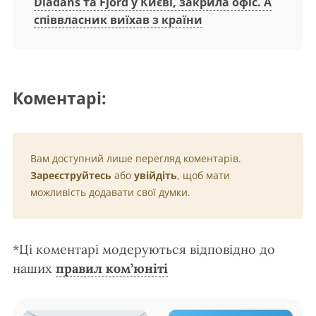
Diadans та Fjord у Києві, закрила офіс. А
співвласник виїхав з країни
Коментарі:
Вам доступний лише перегляд коментарів.
Зареєструйтесь
або
увійдіть
, щоб мати
можливість додавати свої думки.
*Ці коментарі модеруються відповідно до
наших
правил ком’юніті