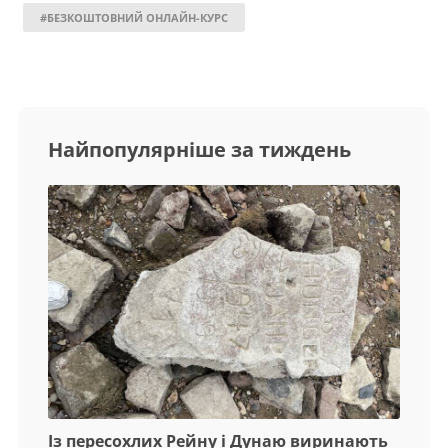
#БЕЗКОШТОВНИЙ ОНЛАЙН-КУРС
Найпопулярніше за тиждень
Із пересохлих Рейну і Дунаю виринають