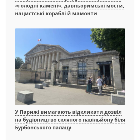
«голодні камені», давньоримські мости,
нацистські кораблі й мамонти
У Парижі вимагають відкликати дозвіл
на будівництво скляного павільйону біля
Бурбонського палацу