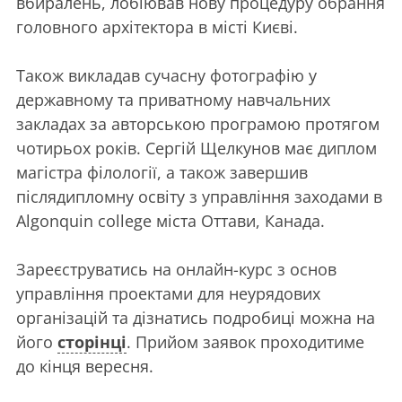
вбиралень, лобіював нову процедуру обрання
головного архітектора в місті Києві.
Також викладав сучасну фотографію у
державному та приватному навчальних
закладах за авторською програмою протягом
чотирьох років. Сергій Щелкунов має диплом
магістра філології, а також завершив
післядипломну освіту з управління заходами в
Algonquin college міста Оттави, Канада.
Зареєструватись на онлайн-курс з основ
управління проектами для неурядових
організацій та дізнатись подробиці можна на
його
сторінці
. Прийом заявок проходитиме
до кінця вересня.