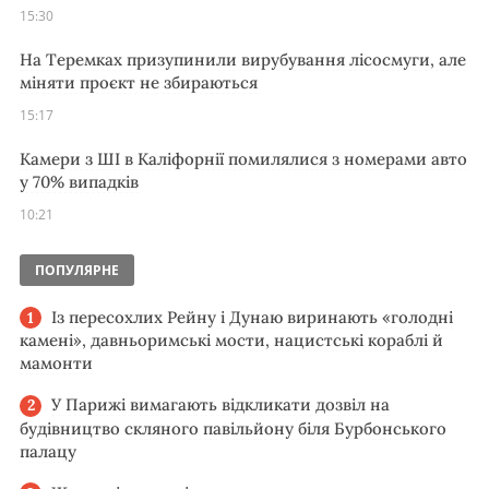
15:30
На Теремках призупинили вирубування лісосмуги, але
міняти проєкт не збираються
15:17
Камери з ШІ в Каліфорнії помилялися з номерами авто
у 70% випадків
10:21
ПОПУЛЯРНЕ
Із пересохлих Рейну і Дунаю виринають «голодні
камені», давньоримські мости, нацистські кораблі й
мамонти
У Парижі вимагають відкликати дозвіл на
будівництво скляного павільйону біля Бурбонського
палацу