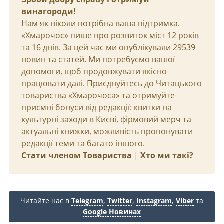
винагороди!
Нам як ніколи потрібна ваша підтримка.
«Хмарочос» пише про розвиток міст 12 років
та 16 днів. За цей час ми опублікували 29539
новин та статей. Ми потребуємо вашої
допомоги, щоб продовжувати якісно
працювати далі. Приєднуйтесь до Читацького
товариства «Хмарочоса» та отримуйте
приємні бонуси від редакції: квитки на
культурні заходи в Києві, фірмовий мерч та
актуальні книжки, можливість пропонувати
редакції теми та багато іншого.
Стати членом Товариства
|
Хто ми такі?
Читайте нас в
Telegram
,
Twitter
,
Instagram
,
Viber
та
Google Новинах