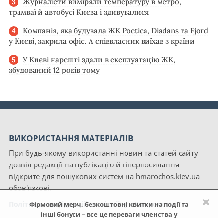
Журналісти виміряли температуру в метро,
трамваї й автобусі Києва і здивувалися
Компанія, яка будувала ЖК Poetica, Diadans та Fjord
у Києві, закрила офіс. А співвласник виїхав з країни
У Києві нарешті здали в експлуатацію ЖК,
збудований 12 років тому
ВИКОРИСТАННЯ МАТЕРІАЛІВ
При будь-якому використанні новин та статей сайту
дозвіл редакції на публікацію й гіперпосилання
відкрите для пошукових систем на hmarochos.kiev.ua
обов'язкові.
×
Політика конфіденційності сайту «Хмарочос»
Фірмовий мерч, безкоштовні квитки на події та
інші бонуси – все це переваги членства у