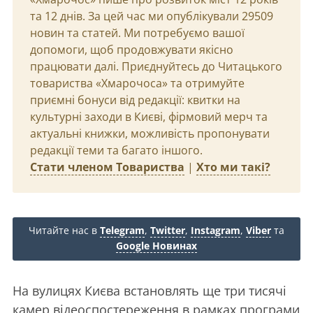
та 12 днів. За цей час ми опублікували 29509
новин та статей. Ми потребуємо вашої
допомоги, щоб продовжувати якісно
працювати далі. Приєднуйтесь до Читацького
товариства «Хмарочоса» та отримуйте
приємні бонуси від редакції: квитки на
культурні заходи в Києві, фірмовий мерч та
актуальні книжки, можливість пропонувати
редакції теми та багато іншого.
Стати членом Товариства
|
Хто ми такі?
Читайте нас в
Telegram
,
Twitter
,
Instagram
,
Viber
та
Google Новинах
На вулицях Києва встановлять ще три тисячі
камер відеоспостереження в рамках програми