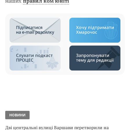
наших
правил ком’юніті
НОВИНИ
Дві центральні вулиці Варшави перетворили на