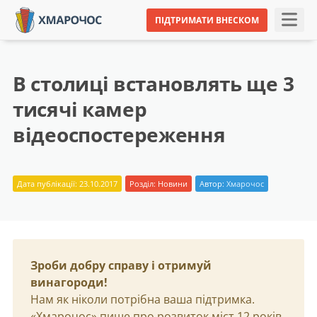
ПІДТРИМАТИ ВНЕСКОМ
В столиці встановлять ще 3
тисячі камер
відеоспостереження
Дата публікації: 23.10.2017
Розділ:
Новини
Автор:
Хмарочос
Зроби добру справу і отримуй
винагороди!
Нам як ніколи потрібна ваша підтримка.
«Хмарочос» пише про розвиток міст 12 років