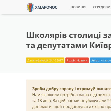
НОВИНИ
СЕРЕДОВ
Школярів столиці з
та депутатами Київ
Дата публікації: 24.10.2017
Розділ:
Новини
Автор:
Хмароч
Зроби добру справу і отримуй винаг
Нам як ніколи потрібна ваша підтримка.
та 13 днів. За цей час ми опублікували 
допомоги, щоб продовжувати якісно пр