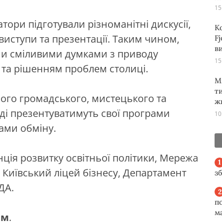
15
тори підготували різноманітні дискусії,
К
виступи та презентації. Таким чином,
Fj
ви
и сміливими думками з приводу
15
 та рішенням проблем столиці.
М
т
ного громадського, мистецького та
ж
оді презентуватимуть свої програми
10
рами обміну.
ція розвитку освітньої політики, Мережа
 Київський ліцей бізнесу, Департамент
з
ДА.
п
м
ям
.