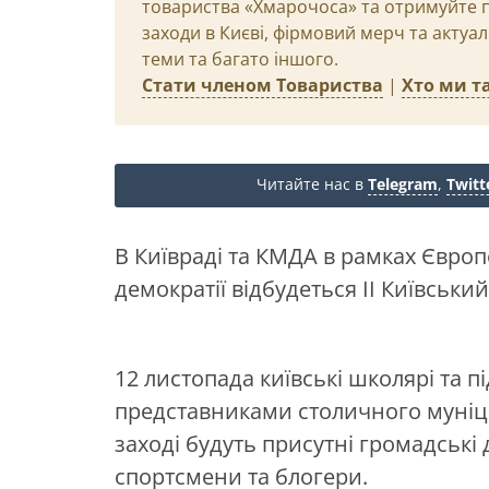
товариства «Хмарочоса» та отримуйте пр
заходи в Києві, фірмовий мерч та актуа
теми та багато іншого.
Стати членом Товариства
|
Хто ми та
Читайте нас в
Telegram
,
Twitt
В Київраді та КМДА в рамках Євро
демократії
відбудеться ІІ Київськи
12 листопада київські школярі та п
представниками столичного муніци
заході будуть присутні громадські 
спортсмени та блогери.