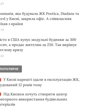
:37
омпанія, яка будувала ЖК Poetica, Diadans та
ord у Києві, закрила офіс. А співвласник
їхав з країни
:19
істо в США купує модульні будинки за 300
исяч, а продає жителям за 250. Так вирішує
итлову кризу
:32
ПОПУЛЯРНЕ
У Києві нарешті здали в експлуатацію ЖК,
будований 12 років тому
Під Києвом хочуть створити центр
овторного використання будівельних
атеріалів