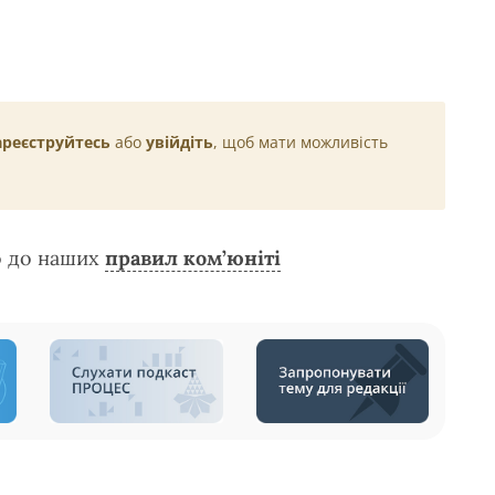
ареєструйтесь
або
увійдіть
, щоб мати можливість
о до наших
правил ком’юніті