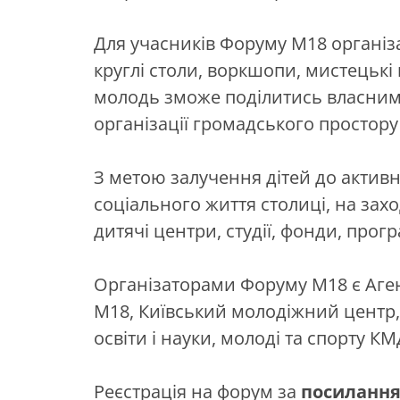
Для учасників Форуму М18 організа
круглі столи, воркшопи, мистецькі 
молодь зможе поділитись власним
організації громадського простору
З метою залучення дітей до актив
соціального життя столиці, на зах
дитячі центри, студії, фонди, прог
Організаторами Форуму М18 є Аген
М18, Київський молодіжний центр,
освіти і науки, молоді та спорту КМ
Реєстрація на форум за
посиланн