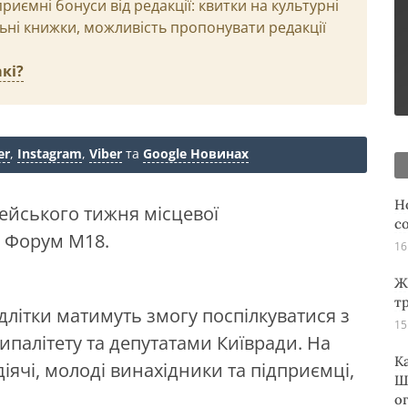
иємні бонуси від редакції: квитки на культурні
льні книжки, можливість пропонувати редакції
кі?
er
,
Instagram
,
Viber
та
Google Новинах
Н
пейського тижня місцевої
с
й Форум М18.
16
Ж
т
ідлітки матимуть змогу поспілкуватися з
15
палітету та депутатами Київради. На
К
діячі, молоді винахідники та підприємці,
Ш
о