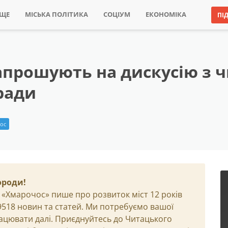
ИЩЕ
МІСЬКА ПОЛІТИКА
СОЦІУМ
ЕКОНОМІКА
ПІ
апрошують на дискусію з
ради
ос
ороди!
 «Хмарочос» пише про розвиток міст 12 років
29518 новин та статей. Ми потребуємо вашої
ацювати далі. Приєднуйтесь до Читацького