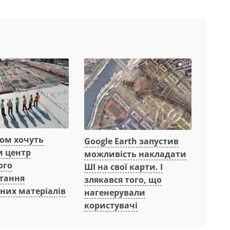
вом хочуть
Google Earth запустив
и центр
можливість накладати
ого
ШІ на свої карти. І
тання
злякався того, що
них матеріалів
нагенерували
користувачі