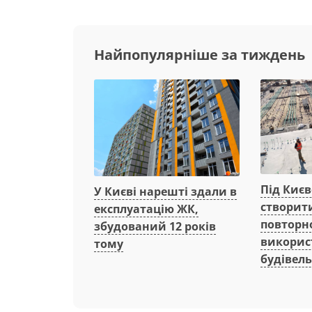
Найпопулярніше за тиждень
Під Киє
У Києві нарешті здали в
створит
експлуатацію ЖК,
повторн
збудований 12 років
викорис
тому
будівель