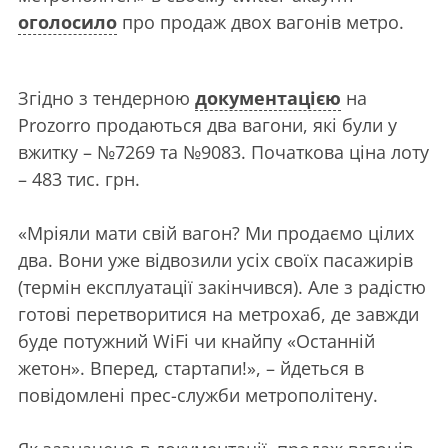
оголосило
про продаж двох вагонів метро.
Згідно з тендерною
документацією
на
Prozorro продаються два вагони, які були у
вжитку – №7269 та №9083. Початкова ціна лоту
– 483 тис. грн.
«Мріяли мати свій вагон? Ми продаємо цілих
два. Вони уже відвозили усіх своїх пасажирів
(термін експлуатації закінчився). Але з радістю
готові перетворитися на метрохаб, де завжди
буде потужний WiFi чи кнайпу «Останній
жетон». Вперед, стартапи!», – йдеться в
повідомлені прес-служби метрополітену.