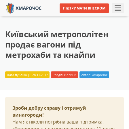
ПІДТРИМАТИ ВНЕСКОМ
Київський метрополітен
продає вагони під
метрохаби та кнайпи
Дата публікації: 28.11.2017
Розділ:
Новини
Автор:
Хмарочос
Зроби добру справу і отримуй
винагороди!
Нам як ніколи потрібна ваша підтримка.
«Хмарочос» пише про розвиток міст 12 років