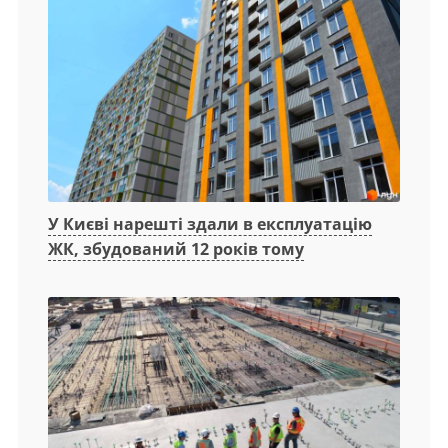
У Києві нарешті здали в експлуатацію
ЖК, збудований 12 років тому