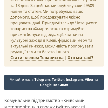
та 13 днів. За цей час ми опублікували 29509
новин та статей. Ми потребуємо вашої
допомоги, щоб продовжувати якісно
працювати далі. Приєднуйтесь до Читацького
товариства «Хмарочоса» та отримуйте
приємні бонуси від редакції: квитки на
культурні заходи в Києві, фірмовий мерч та
актуальні книжки, можливість пропонувати
редакції теми та багато іншого.
Стати членом Товариства
|
Хто ми такі?
Читайте нас в
Telegram
,
Twitter
,
Instagram
,
Viber
та
Google Новинах
Комунальне підприємство «Київський
метрополітен» в своєму twitter-акаунті