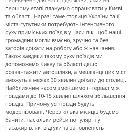
перевезень для нашої держави, який на
першому етапі плануємо опрацювати у Києві
та області. Наразі саме столиця України та її
міста-супутники потребують інтенсивного
руху приміських поїздів у часи пік, щоб наші
громадяни могли вчасно, зручно та без
заторів доїхати на роботу або ж навчання.
Також завдяки такому руху поїздів ми
допоможемо Києву та області дещо
розвантажити автошляхи, а мешканці цих міст
зможуть в межах 30 хвилин доїхати до столиці.
Найближчим часом зменшимо інтервал між
поїздами до 10-15 хвилин шляхом збільшення
поїздів. Причому усі поїзди будуть
модернізовані. Через кілька місяців будемо
бачити, наскільки рейси популярні у
пасажирів, які відгуки та заповненість