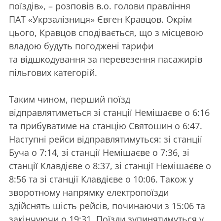
поїздів», – розповів в.о. голови правління
ПАТ «Укрзалізниця» Євген Кравцов. Окрім
цього, Кравцов сподівається, що з місцевою
владою будуть погоджені тарифи
та відшкодування за перевезення пасажирів
пільгових категорій.
Таким чином, перший поїзд
відправлятиметься зі станції Немішаєве о 6:16
та прибуватиме на станцію Святошин о 6:47.
Наступні рейси відправлятимуться: зі станції
Буча о 7:14, зі станції Немішаєве о 7:36, зі
станції Клавдієве о 8:37, зі станції Немішаєве о
8:56 та зі станції Клавдієве о 10:06. Також у
зворотному напрямку електропоїзди
здійснять шість рейсів, починаючи з 15:06 та
закінчуючи о 19:31. Поїзди зупинятимуться у