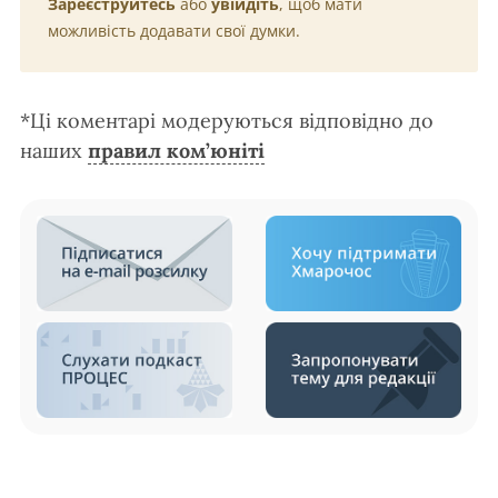
Зареєструйтесь
або
увійдіть
, щоб мати
можливість додавати свої думки.
*Ці коментарі модеруються відповідно до
наших
правил ком’юніті