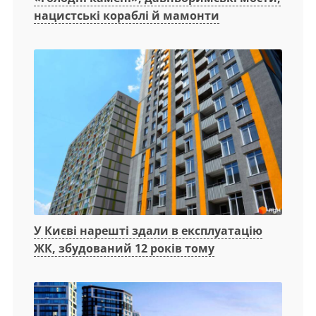
нацистські кораблі й мамонти
У Києві нарешті здали в експлуатацію
ЖК, збудований 12 років тому