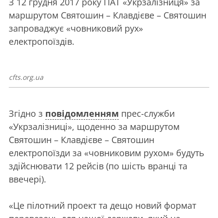
З 12 грудня 2017 року ПАТ «Укрзалізниця» за
маршрутом Святошин – Клавдієве – Святошин
запроваджує «човниковий рух»
електропоїздів.
cfts.org.ua
Згідно з
повідомленням
прес-служби
«Укрзалізниці», щоденно за маршрутом
Святошин – Клавдієве – Святошин
електропоїзди за «човниковим рухом» будуть
здійснювати 12 рейсів (по шість вранці та
ввечері).
«Це пілотний проект та дещо новий формат