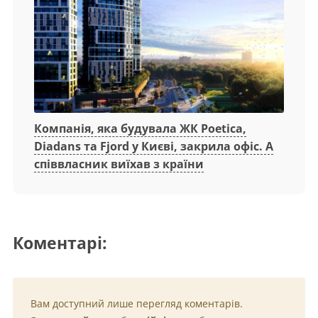
Компанія, яка будувала ЖК Poetica,
Diadans та Fjord у Києві, закрила офіс. А
співвласник виїхав з країни
Коментарі:
Вам доступний лише перегляд коментарів.