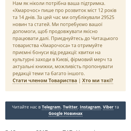
Нам як ніколи потрібна ваша підтримка.
«Хмарочос» пише про розвиток міст 12 років
та 14 днів. За цей час ми опублікували 29525
новин та статей. Ми потребуємо вашої
допомоги, щоб продовжувати якісно
працювати далі. Приєднуйтесь до Читацького
товариства «Хмарочоса» та отримуйте
приємні бонуси від редакції: квитки на
культурні заходи в Києві, фірмовий мерч та
актуальні книжки, можливість пропонувати
редакції теми та багато іншого.
Стати членом Товариства
|
Хто ми такі?
Читайте нас в
Telegram
,
Twitter
,
Instagram
,
Viber
та
Google Новинах