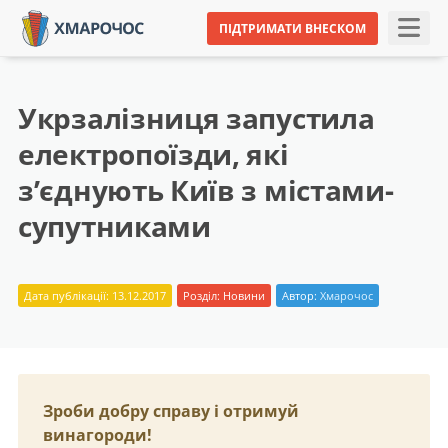
ПІДТРИМАТИ ВНЕСКОМ
Укрзалізниця запустила
електропоїзди, які
з’єднують Київ з містами-
супутниками
Дата публікації: 13.12.2017
Розділ:
Новини
Автор:
Хмарочос
Зроби добру справу і отримуй
винагороди!