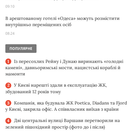
09:10
В арештованому готелі «Одеса» можуть розмістити
внутрішньо переміщених осіб
08:24
ПОПУЛЯРНЕ
Із пересохлих Рейну і Дунаю виринають «голодні
камені», давньоримські мости, нацистські кораблі й
мамонти
У Києві нарешті здали в експлуатацію ЖК,
збудований 12 років тому
Компанія, яка будувала ЖК Poetica, Diadans та Fjord
у Києві, закрила офіс. А співвласник виїхав з країни
Дві центральні вулиці Варшави перетворили на
зелений пішохідний простір (фото до і після)