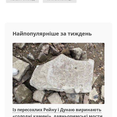
Найпопулярніше за тиждень
Із пересохлих Рейну і Дунаю виринають
«голодні камені», давньоримські мости,