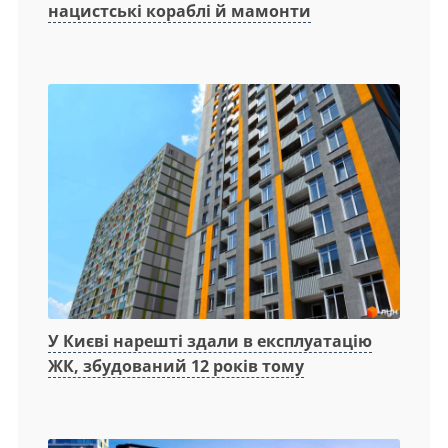
нацистські кораблі й мамонти
У Києві нарешті здали в експлуатацію
ЖК, збудований 12 років тому