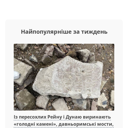
Найпопулярніше за тиждень
Із пересохлих Рейну і Дунаю виринають
«голодні камені», давньоримські мости,