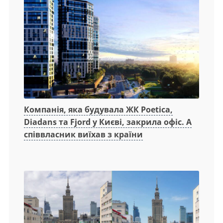
Компанія, яка будувала ЖК Poetica,
Diadans та Fjord у Києві, закрила офіс. А
співвласник виїхав з країни