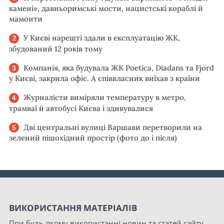
камені», давньоримські мости, нацистські кораблі й
мамонти
У Києві нарешті здали в експлуатацію ЖК,
збудований 12 років тому
Компанія, яка будувала ЖК Poetica, Diadans та Fjord
у Києві, закрила офіс. А співвласник виїхав з країни
Журналісти виміряли температуру в метро,
трамваї й автобусі Києва і здивувалися
Дві центральні вулиці Варшави перетворили на
зелений пішохідний простір (фото до і після)
ВИКОРИСТАННЯ МАТЕРІАЛІВ
При будь-якому використанні новин та статей сайту