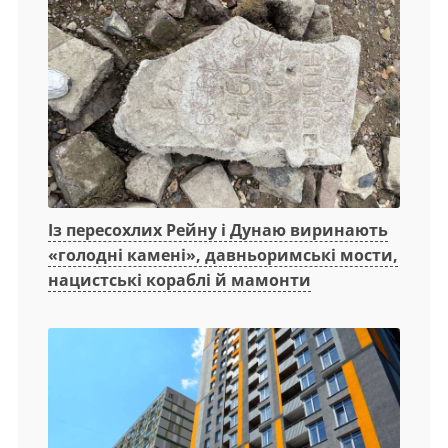
Із пересохлих Рейну і Дунаю виринають
«голодні камені», давньоримські мости,
нацистські кораблі й мамонти