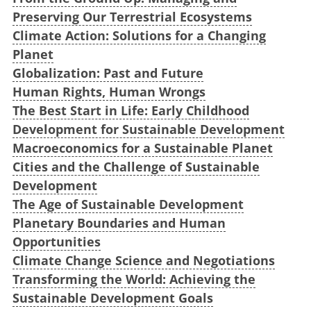
Preserving Our Terrestrial Ecosystems
Climate Action: Solutions for a Changing
Planet
Globalization: Past and Future
Human Rights, Human Wrongs
The Best Start in Life: Early Childhood
Development for Sustainable Development
Macroeconomics for a Sustainable Planet
Cities and the Challenge of Sustainable
Development
The Age of Sustainable Development
Planetary Boundaries and Human
Opportunities
Climate Change Science and Negotiations
Transforming the World: Achieving the
Sustainable Development Goals