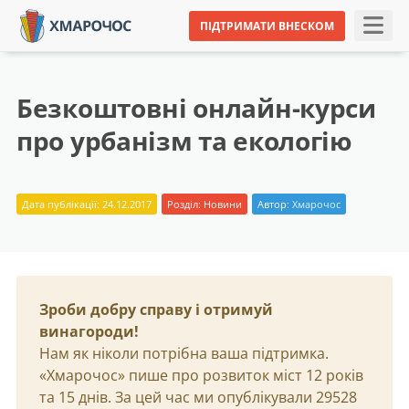
ПІДТРИМАТИ ВНЕСКОМ
Безкоштовні онлайн-курси
про урбанізм та екологію
Дата публікації: 24.12.2017
Розділ:
Новини
Автор:
Хмарочос
Зроби добру справу і отримуй
винагороди!
Нам як ніколи потрібна ваша підтримка.
«Хмарочос» пише про розвиток міст 12 років
та 15 днів. За цей час ми опублікували 29528