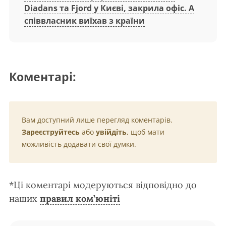
Diadans та Fjord у Києві, закрила офіс. А
співвласник виїхав з країни
Коментарі:
Вам доступний лише перегляд коментарів.
Зареєструйтесь
або
увійдіть
, щоб мати
можливість додавати свої думки.
*Ці коментарі модеруються відповідно до
наших
правил ком’юніті