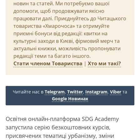
новин та статей. Ми потребуємо вашої
допомоги, щоб продовжувати якісно
працювати далі. Приєднуйтесь до Читацького
товариства «Хмарочоса» та отримуйте
приємні бонуси від редакції: квитки на
культурні заходи в Києві, фірмовий мерч та
актуальні книжки, можливість пропонувати
редакції теми та багато іншого.
Стати членом Товариства
|
Хто ми такі?
Читайте нас в
Telegram
,
Twitter
,
Instagram
,
Viber
та
Google Новинах
Освітня онлайн-платформа SDG Academy
запустила серію безкоштовних курсів,
присвячених тематиці урбанізму, зміни