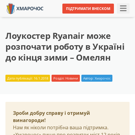
ПІДТРИМАТИ ВНЕСКОМ
Лоукостер Ryanair може
розпочати роботу в Україні
до кінця зими – Омелян
Дата публікації: 16.1.2018
Розділ:
Новини
Автор:
Хмарочос
Зроби добру справу і отримуй
винагороди!
Нам як ніколи потрібна ваша підтримка.
«Хмарочос» пише про розвиток міст 12 років