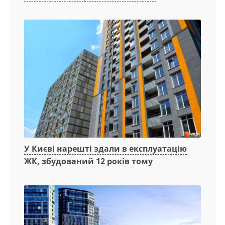
У Києві нарешті здали в експлуатацію
ЖК, збудований 12 років тому