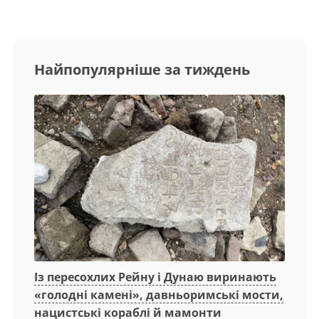
Найпопулярніше за тиждень
Із пересохлих Рейну і Дунаю виринають
«голодні камені», давньоримські мости,
нацистські кораблі й мамонти