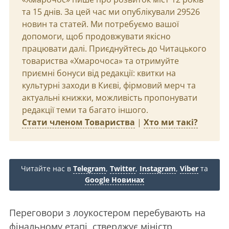
та 15 днів. За цей час ми опублікували 29526
новин та статей. Ми потребуємо вашої
допомоги, щоб продовжувати якісно
працювати далі. Приєднуйтесь до Читацького
товариства «Хмарочоса» та отримуйте
приємні бонуси від редакції: квитки на
культурні заходи в Києві, фірмовий мерч та
актуальні книжки, можливість пропонувати
редакції теми та багато іншого.
Стати членом Товариства
|
Хто ми такі?
Читайте нас в
Telegram
,
Twitter
,
Instagram
,
Viber
та
Google Новинах
Переговори з лоукостером перебувають на
фінальному етапі, стверджує міністр