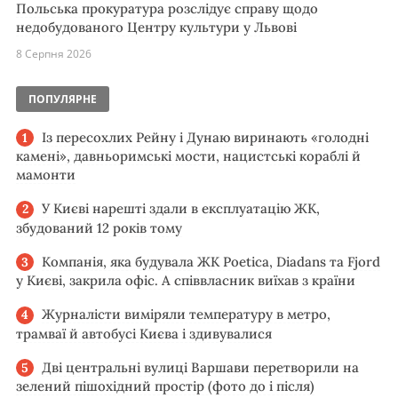
Польська прокуратура розслідує справу щодо
недобудованого Центру культури у Львові
8 Серпня 2026
ПОПУЛЯРНЕ
Із пересохлих Рейну і Дунаю виринають «голодні
камені», давньоримські мости, нацистські кораблі й
мамонти
У Києві нарешті здали в експлуатацію ЖК,
збудований 12 років тому
Компанія, яка будувала ЖК Poetica, Diadans та Fjord
у Києві, закрила офіс. А співвласник виїхав з країни
Журналісти виміряли температуру в метро,
трамваї й автобусі Києва і здивувалися
Дві центральні вулиці Варшави перетворили на
зелений пішохідний простір (фото до і після)