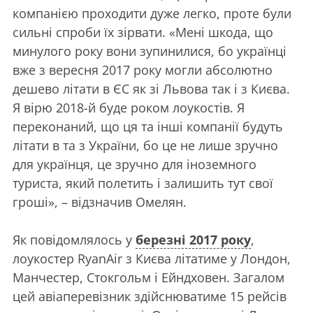
компанією проходити дуже легко, проте були
сильні спроби їх зірвати. «Мені шкода, що
минулого року вони зупинилися, бо українці
вже з вересня 2017 року могли абсолютно
дешево літати в ЄС як зі Львова так і з Києва.
Я вірю 2018-й буде роком лоукостів. Я
переконаний, що ця та інші компанії будуть
літати в та з України, бо це не лише зручно
для українця, це зручно для іноземного
туриста, який полетить і залишить тут свої
гроші», – відзначив Омелян.
Як повідомлялось у
березні 2017 року
,
лоукостер RyanAir з Києва літатиме у Лондон,
Манчестер, Стокгольм і Ейндховен. Загалом
цей авіаперевізник здійснюватиме 15 рейсів