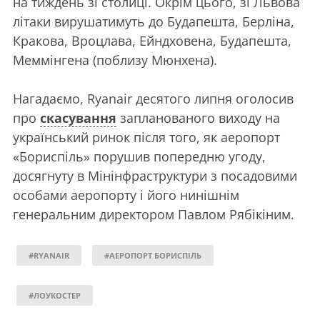
на тиждень зі столиці. Окрім цього, зі Львова
літаки вирушатимуть до Будапешта, Берліна,
Кракова, Вроцлава, Ейндховена, Будапешта,
Меммінгена (поблизу Мюнхена).
Нагадаємо, Ryanair десятого липня оголосив
про
скасування
запланованого виходу на
український ринок після того, як аеропорт
«Бориспіль» порушив попередню угоду,
досягнуту в Мінінфраструктури з посадовими
особами аеропорту і його нинішнім
генеральним директором Павлом Рябікіним.
#RYANAIR
#АЕРОПОРТ БОРИСПІЛЬ
#ЛОУКОСТЕР