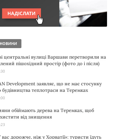
НОВИНИ
ві центральні вулиці Варшави перетворили на
елений пішохідний простір (фото до і після)
:30
AN Development заявляє, що не має стосунку
о будівництва теплотраси на Теремках
:00
ияни обіймають дерева на Теремках, щоб
ахистити від знищення
:23
 вас дорожче, ніж у Хорватії»: туристи їдуть