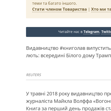
теми та багато іншого.
Стати членом Товариства
|
Хто ми та
Читайте нас в
Telegram
,
Twitt
Видавництво #книголав випустить 
лють: всередині Білого дому Трамп
REUTERS
У травні 2018 року видавництво п
журналіста Майкла Волффа «Вогонь 
Книга за перший день продажів ста