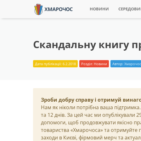
НОВИНИ
СЕРЕДОВ
Скандальну книгу п
Дата публікації: 6.2.2018
Розділ:
Новини
Автор:
Хмарочос
Зроби добру справу і отримуй винаг
Нам як ніколи потрібна ваша підтримка.
та 12 днів. За цей час ми опублікували 
допомоги, щоб продовжувати якісно пр
товариства «Хмарочоса» та отримуйте пр
заходи в Києві, фірмовий мерч та актуа