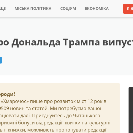
ИЩЕ
МІСЬКА ПОЛІТИКА
СОЦІУМ
ЕКОНОМІКА
ПІ
ро Дональда Трампа випуст
ороди!
 «Хмарочос» пише про розвиток міст 12 років
29509 новин та статей. Ми потребуємо вашої
ацювати далі. Приєднуйтесь до Читацького
иємні бонуси від редакції: квитки на культурні
льні книжки, можливість пропонувати редакції