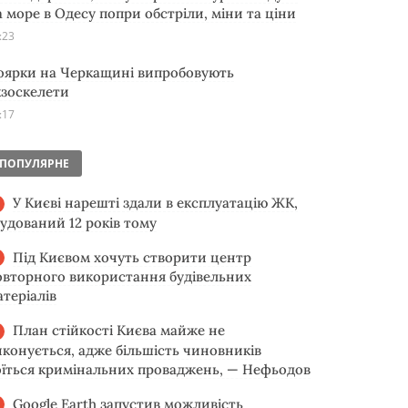
а море в Одесу попри обстріли, міни та ціни
:23
оярки на Черкащині випробовують
кзоскелети
:17
ПОПУЛЯРНЕ
У Києві нарешті здали в експлуатацію ЖК,
будований 12 років тому
Під Києвом хочуть створити центр
овторного використання будівельних
атеріалів
План стійкості Києва майже не
иконується, адже більшість чиновників
оїться кримінальних проваджень, — Нефьодов
Google Earth запустив можливість