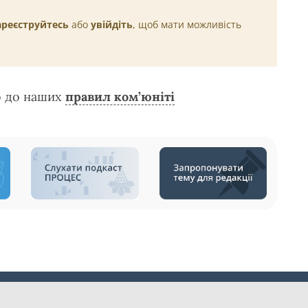
ареєструйтесь
або
увійдіть
, щоб мати можливість
о до наших
правил ком’юніті