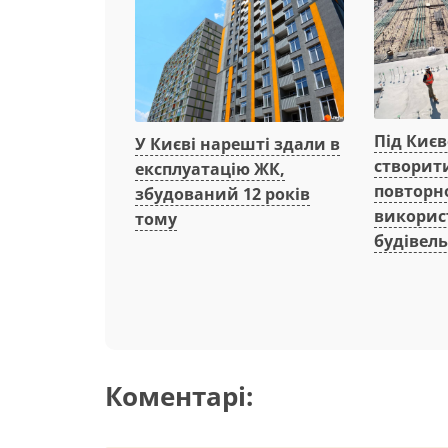
Під Киє
У Києві нарешті здали в
створит
експлуатацію ЖК,
повторн
збудований 12 років
викорис
тому
будівель
Коментарі: