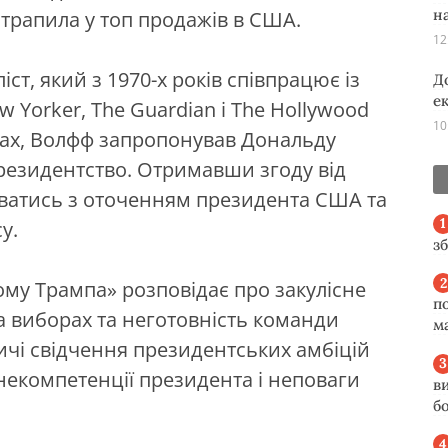
н
отрапила у топ продажів в США.
12
т, який з 1970-х років співпрацює із
Д
е
 Yorker, The Guardian і The Hollywood
10
рах, Волфф запропонував Дональду
резидентство. Отримавши згоду від
уватись з оточенням президента США та
у.
з
дому Трампа» розповідає про закулісне
п
а виборах та неготовність команди
м
ичі свідчення президентських амбіцій
некомпетенції президента і неповаги
в
б