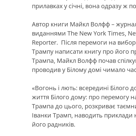
прилавках у січні, вона одразу ж п
Автор книги Майкл Волфф – журналіс
виданнями The New York Times, New
Reporter. Після перемоги на вибо
Трампу написати книгу про його п
Трампа, Майкл Волфф почав спілк
проводив у Білому домі чимало час
«Вогонь і лють: всередині Білого 
життя Білого дому: про перемогу н
Трампа до цього, розкриває таємн
Іванки Трамп, наводить приклади 
його радників.