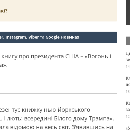
кі?
er
,
Instagram
,
Viber
та
Google Новинах
Д
книгу про президента США – «Вогонь і
з
а».
14
K
д
13
К
резентує книжку нью-йоркського
з
12
і лють: всередині Білого дому Трампа».
ла відомою на весь світ. З’явившись на
«У