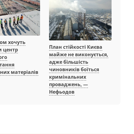
вом хочуть
План стійкості Києва
и центр
майже не виконується,
ого
адже більшість
тання
чиновників боїться
них матеріалів
кримінальних
проваджень, —
Нефьодов