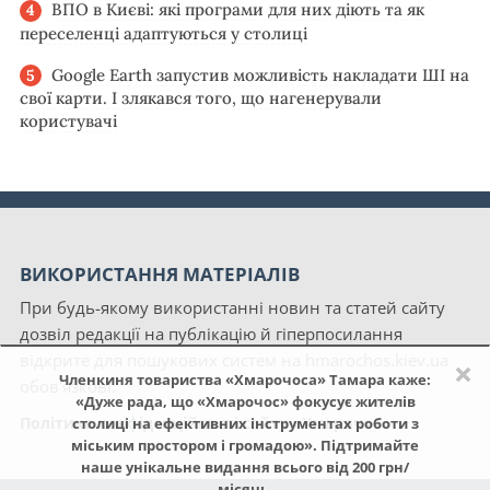
ВПО в Києві: які програми для них діють та як
переселенці адаптуються у столиці
Google Earth запустив можливість накладати ШІ на
свої карти. І злякався того, що нагенерували
користувачі
ВИКОРИСТАННЯ МАТЕРІАЛІВ
При будь-якому використанні новин та статей сайту
дозвіл редакції на публікацію й гіперпосилання
відкрите для пошукових систем на hmarochos.kiev.ua
×
Членкиня товариства «Хмарочоса» Тамара каже:
обов'язкові.
«Дуже рада, що «Хмарочос» фокусує жителів
Політика конфіденційності сайту «Хмарочос»
столиці на ефективних інструментах роботи з
міським простором і громадою». Підтримайте
наше унікальне видання всього від 200 грн/
місяць.