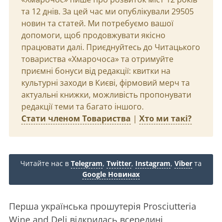
та 12 днів. За цей час ми опублікували 29505
новин та статей. Ми потребуємо вашої
допомоги, щоб продовжувати якісно
працювати далі. Приєднуйтесь до Читацького
товариства «Хмарочоса» та отримуйте
приємні бонуси від редакції: квитки на
культурні заходи в Києві, фірмовий мерч та
актуальні книжки, можливість пропонувати
редакції теми та багато іншого.
Стати членом Товариства
|
Хто ми такі?
Читайте нас в
Telegram
,
Twitter
,
Instagram
,
Viber
та
Google Новинах
Перша українська прошутерія Prosciutteria
Wine and Deli відкрилась всередині