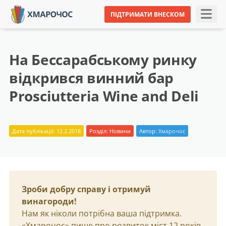
ПІДТРИМАТИ ВНЕСКОМ
На Бессарабському ринку
відкрився винний бар
Prosciutteria Wine and Deli
Дата публікації: 12.2.2018
Розділ:
Новини
Автор:
Хмарочос
Зроби добру справу і отримуй
винагороди!
Нам як ніколи потрібна ваша підтримка.
«Хмарочос» пише про розвиток міст 12 років