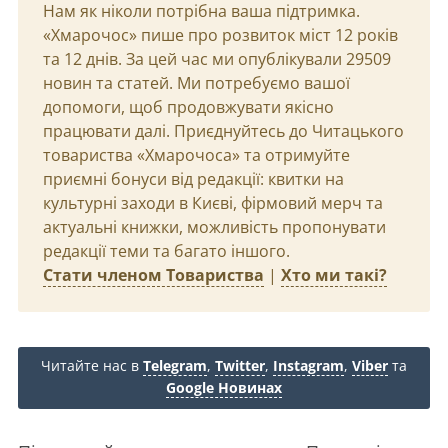
Нам як ніколи потрібна ваша підтримка.
«Хмарочос» пише про розвиток міст 12 років
та 12 днів. За цей час ми опублікували 29509
новин та статей. Ми потребуємо вашої
допомоги, щоб продовжувати якісно
працювати далі. Приєднуйтесь до Читацького
товариства «Хмарочоса» та отримуйте
приємні бонуси від редакції: квитки на
культурні заходи в Києві, фірмовий мерч та
актуальні книжки, можливість пропонувати
редакції теми та багато іншого.
Стати членом Товариства
|
Хто ми такі?
Читайте нас в
Telegram
,
Twitter
,
Instagram
,
Viber
та
Google Новинах