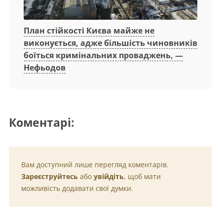
План стійкості Києва майже не
виконується, адже більшість чиновників
боїться кримінальних проваджень, —
Нефьодов
Коментарі:
Вам доступний лише перегляд коментарів.
Зареєструйтесь
або
увійдіть
, щоб мати
можливість додавати свої думки.