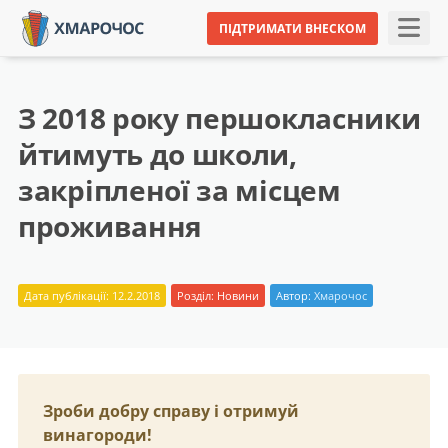
ПІДТРИМАТИ ВНЕСКОМ
З 2018 року першокласники
йтимуть до школи,
закріпленої за місцем
проживання
Дата публікації: 12.2.2018
Розділ:
Новини
Автор:
Хмарочос
Зроби добру справу і отримуй
винагороди!