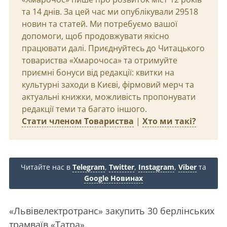
та 14 днів. За цей час ми опублікували 29518
новин та статей. Ми потребуємо вашої
допомоги, щоб продовжувати якісно
працювати далі. Приєднуйтесь до Читацького
товариства «Хмарочоса» та отримуйте
приємні бонуси від редакції: квитки на
культурні заходи в Києві, фірмовий мерч та
актуальні книжки, можливість пропонувати
редакції теми та багато іншого.
Стати членом Товариства
|
Хто ми такі?
Читайте нас в
Telegram
,
Twitter
,
Instagram
,
Viber
та
Google Новинах
«Львівелектротранс» закупить 30 берлінських
трамваїв «Татра».