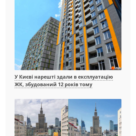
У Києві нарешті здали в експлуатацію
ЖК, збудований 12 років тому