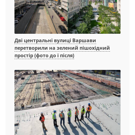
Дві центральні вулиці Варшави
перетворили на зелений пішохідний
простір (фото до і після)