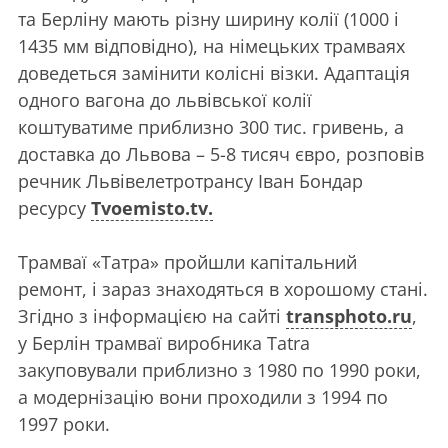
та Берліну мають різну ширину колії (1000 і
1435 мм відповідно), на німецьких трамваях
доведеться замінити колісні візки. Адаптація
одного вагона до львівської колії
коштуватиме приблизно 300 тис. гривень, а
доставка до Львова – 5-8 тисяч євро, розповів
речник Львівелетротрансу Іван Бондар
ресурсу
Tvoemisto.tv.
Трамваї «Татра» пройшли капітальний
ремонт, і зараз знаходяться в хорошому стані.
Згідно з інформацією на сайті
transphoto.ru
,
у Берлін трамваї виробника Tatra
закуповували приблизно з 1980 по 1990 роки,
а модернізацію вони проходили з 1994 по
1997 роки.