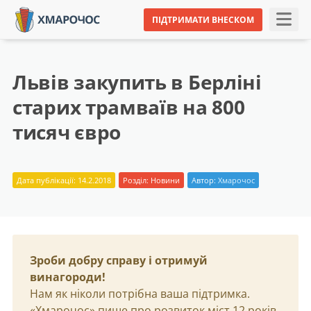
ПІДТРИМАТИ ВНЕСКОМ
Львів закупить в Берліні
старих трамваїв на 800
тисяч євро
Дата публікації: 14.2.2018
Розділ:
Новини
Автор:
Хмарочос
Зроби добру справу і отримуй
винагороди!
Нам як ніколи потрібна ваша підтримка.
«Хмарочос» пише про розвиток міст 12 років