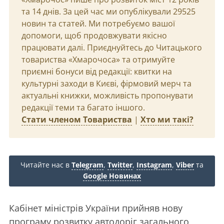
та 14 днів. За цей час ми опублікували 29525
новин та статей. Ми потребуємо вашої
допомоги, щоб продовжувати якісно
працювати далі. Приєднуйтесь до Читацького
товариства «Хмарочоса» та отримуйте
приємні бонуси від редакції: квитки на
культурні заходи в Києві, фірмовий мерч та
актуальні книжки, можливість пропонувати
редакції теми та багато іншого.
Стати членом Товариства
|
Хто ми такі?
Читайте нас в
Telegram
,
Twitter
,
Instagram
,
Viber
та
Google Новинах
Кабінет міністрів України прийняв нову
програму розвитку автодоріг загального