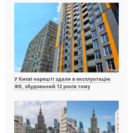
У Києві нарешті здали в експлуатацію
ЖК, збудований 12 років тому