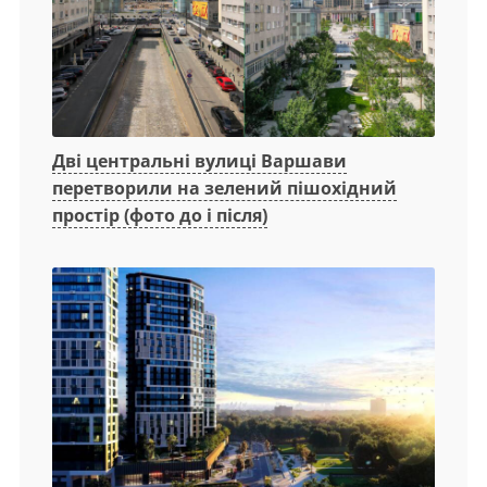
Дві центральні вулиці Варшави
перетворили на зелений пішохідний
простір (фото до і після)