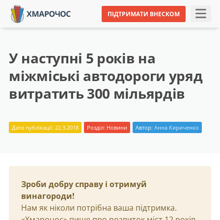
ПІДТРИМАТИ ВНЕСКОМ
У наступні 5 років на
міжміські автодороги уряд
витратить 300 мільярдів
Дата публікації: 22.3.2018
Розділ:
Новини
Автор:
Анна Кириченко
Зроби добру справу і отримуй
винагороди!
Нам як ніколи потрібна ваша підтримка.
«Хмарочос» пише про розвиток міст 12 років