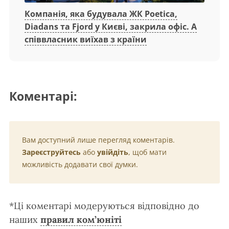
Компанія, яка будувала ЖК Poetica,
Diadans та Fjord у Києві, закрила офіс. А
співвласник виїхав з країни
Коментарі:
Вам доступний лише перегляд коментарів.
Зареєструйтесь
або
увійдіть
, щоб мати
можливість додавати свої думки.
*Ці коментарі модеруються відповідно до
наших
правил ком’юніті