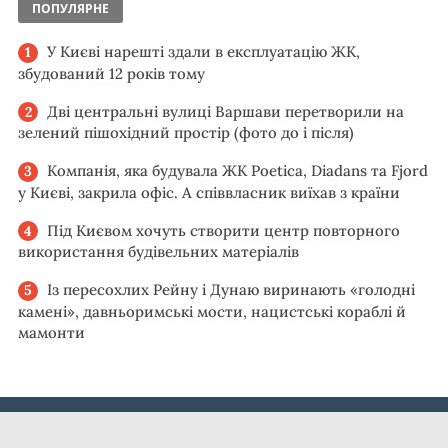
ПОПУЛЯРНЕ
У Києві нарешті здали в експлуатацію ЖК,
збудований 12 років тому
Дві центральні вулиці Варшави перетворили на
зелений пішохідний простір (фото до і після)
Компанія, яка будувала ЖК Poetica, Diadans та Fjord
у Києві, закрила офіс. А співвласник виїхав з країни
Під Києвом хочуть створити центр повторного
використання будівельних матеріалів
Із пересохлих Рейну і Дунаю виринають «голодні
камені», давньоримські мости, нацистські кораблі й
мамонти