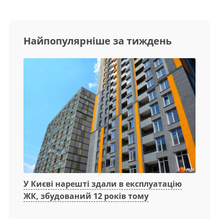
Найпопулярніше за тиждень
У Києві нарешті здали в експлуатацію
ЖК, збудований 12 років тому