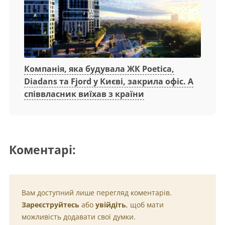
Компанія, яка будувала ЖК Poetica,
Diadans та Fjord у Києві, закрила офіс. А
співвласник виїхав з країни
Коментарі:
Вам доступний лише перегляд коментарів.
Зареєструйтесь
або
увійдіть
, щоб мати
можливість додавати свої думки.