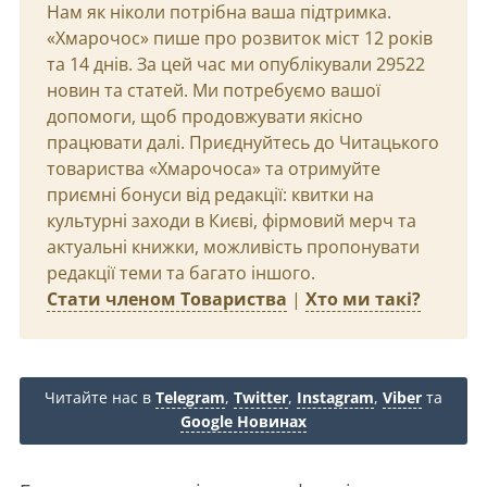
Нам як ніколи потрібна ваша підтримка.
«Хмарочос» пише про розвиток міст 12 років
та 14 днів. За цей час ми опублікували 29522
новин та статей. Ми потребуємо вашої
допомоги, щоб продовжувати якісно
працювати далі. Приєднуйтесь до Читацького
товариства «Хмарочоса» та отримуйте
приємні бонуси від редакції: квитки на
культурні заходи в Києві, фірмовий мерч та
актуальні книжки, можливість пропонувати
редакції теми та багато іншого.
Стати членом Товариства
|
Хто ми такі?
Читайте нас в
Telegram
,
Twitter
,
Instagram
,
Viber
та
Google Новинах