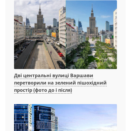
Дві центральні вулиці Варшави
перетворили на зелений пішохідний
простір (фото до і після)