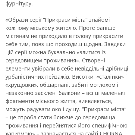
фурнітуру.
«Образи серії “Прикраси міста” знайомі
кожному міському жителю. Проте раніше
містянам не приходило в голову прикрасити
себе тим, повз що проходиш щодня. Завдяки
цій серії можна буквально «злитися із
середовищем проживання». Створені
елементи увібрали в себе невіддільні дрібниці
урбаністичних пейзажів. Висотки, «сталінки» і
«хрущовки», обшарпані, забиті мотлохом і
незаконно засклені балкони – всі ці маленькі
фрагменти міського життя, виявляється,
можуть радувати око і душу. “Прикраси міста”
– це спроба стати ближче до середовища
проживання і перейнятися його специфічною
харизмою» – зазначається на сайті CHORNA