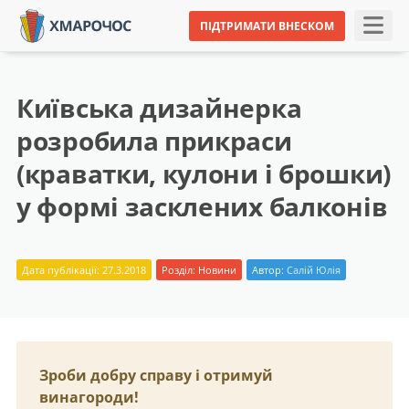
ПІДТРИМАТИ ВНЕСКОМ
Київська дизайнерка
розробила прикраси
(краватки, кулони і брошки)
у формі засклених балконів
Дата публікації: 27.3.2018
Розділ:
Новини
Автор:
Салій Юлія
Зроби добру справу і отримуй
винагороди!