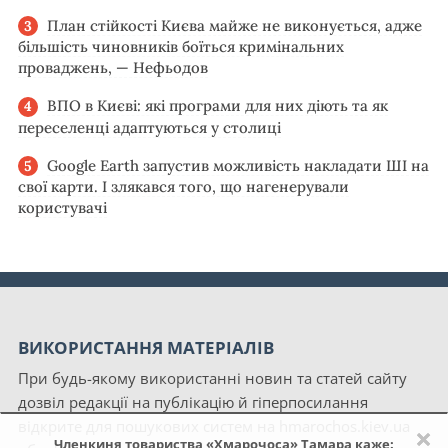
План стійкості Києва майже не виконується, адже
більшість чиновників боїться кримінальних
проваджень, — Нефьодов
ВПО в Києві: які програми для них діють та як
переселенці адаптуються у столиці
Google Earth запустив можливість накладати ШІ на
свої карти. І злякався того, що нагенерували
користувачі
ВИКОРИСТАННЯ МАТЕРІАЛІВ
При будь-якому використанні новин та статей сайту
дозвіл редакції на публікацію й гіперпосилання
відкрите для пошукових систем на hmarochos.kiev.ua
×
Членкиня товариства «Хмарочоса» Тамара каже: