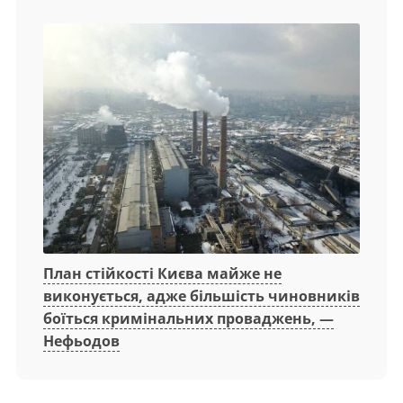
План стійкості Києва майже не
виконується, адже більшість чиновників
боїться кримінальних проваджень, —
Нефьодов