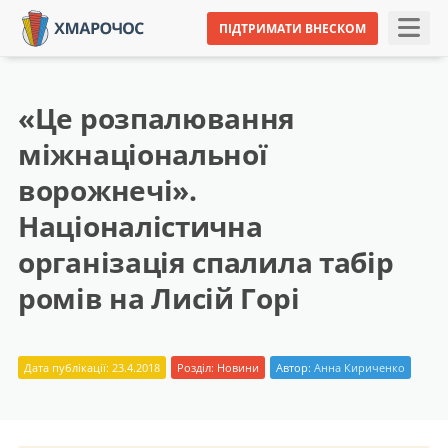
ПІДТРИМАТИ ВНЕСКОМ
«Це розпалювання
міжнаціональної
ворожнечі».
Націоналістична
організація спалила табір
ромів на Лисій Горі
Дата публікації: 23.4.2018
Розділ:
Новини
Автор:
Анна Кириченко