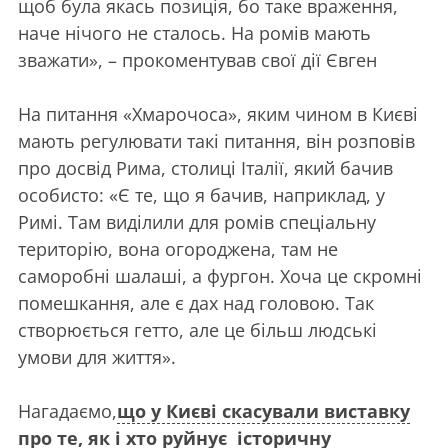
щоб була якась позиція, бо таке враження,
наче нічого не сталось. На ромів мають
зважати», – прокоментував свої дії Євген
На питання «Хмарочоса», яким чином в Києві
мають регулювати такі питання, він розповів
про досвід Рима, столиці Італії, який бачив
особисто: «Є те, що я бачив, наприклад, у
Римі. Там виділили для ромів спеціальну
територію, вона огороджена, там не
саморобні шалаші, а фургон. Хоча це скромні
помешкання, але є дах над головою. Так
створюється гетто, але це більш людські
умови для життя».
Нагадаємо,
що у Києві скасували виставку
про те, як і хто руйнує історичну