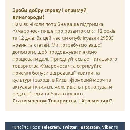
Зроби добру справу і отримуй
винагороди!
Нам як ніколи потрібна ваша підтримка.
«Хмарочос» пише про розвиток міст 12 років
та 12 днів. За цей час ми опублікували 29500
новин та статей. Ми потребуємо вашої
допомоги, щоб продовжувати якісно
працювати далі. Приєднуйтесь до Читацького
товариства «Хмарочоса» та отримуйте
приємні бонуси від редакції: квитки на
культурні заходи в Києві, фірмовий мерч та
актуальні книжки, можливість пропонувати
редакції теми та багато іншого.
Стати членом Товариства
|
Хто ми такі?
Читайте нас в
Telegram
,
Twitter
,
Instagram
,
Viber
та