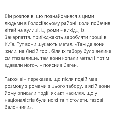
Він розповів, що познайомився з цими
людьми в Голосіївсьому районі, коли побачив
дітей на вулиці. Ці роми – вихідці із
Закарпаття, приїжджають заробляти гроші в
Київ. Тут вони шукають метал. «Там де вони
жили, на Лисій горі, біля їх табору було велике
сміттєзвалище, там вони копали метал і потім
здавали його», – пояснив Євген.
Також він переказав, що після подій мав
розмову з ромами з цього табору, в якій вони
йому описали події, як акт насилля, що у
націоналістів були ножі та пістолети, газові
балончики».