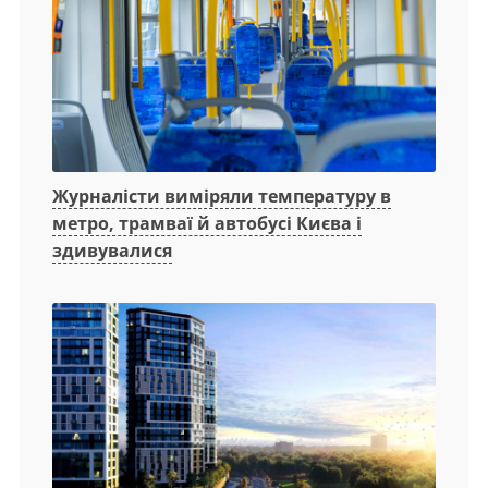
Журналісти виміряли температуру в
метро, трамваї й автобусі Києва і
здивувалися