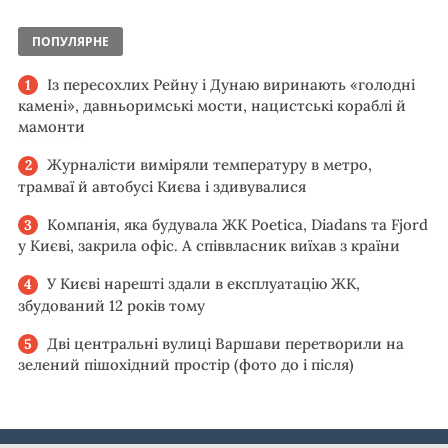
ПОПУЛЯРНЕ
Із пересохлих Рейну і Дунаю виринають «голодні
камені», давньоримські мости, нацистські кораблі й
мамонти
Журналісти виміряли температуру в метро,
трамваї й автобусі Києва і здивувалися
Компанія, яка будувала ЖК Poetica, Diadans та Fjord
у Києві, закрила офіс. А співвласник виїхав з країни
У Києві нарешті здали в експлуатацію ЖК,
збудований 12 років тому
Дві центральні вулиці Варшави перетворили на
зелений пішохідний простір (фото до і після)