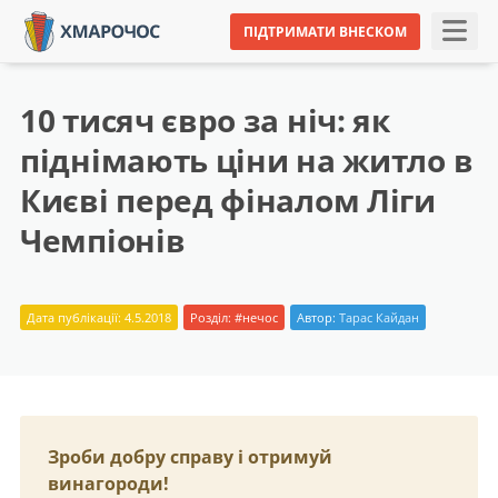
ПІДТРИМАТИ ВНЕСКОМ
10 тисяч євро за ніч: як
піднімають ціни на житло в
Києві перед фіналом Ліги
Чемпіонів
Дата публікації: 4.5.2018
Розділ:
#нечос
Автор:
Тарас Кайдан
Зроби добру справу і отримуй
винагороди!