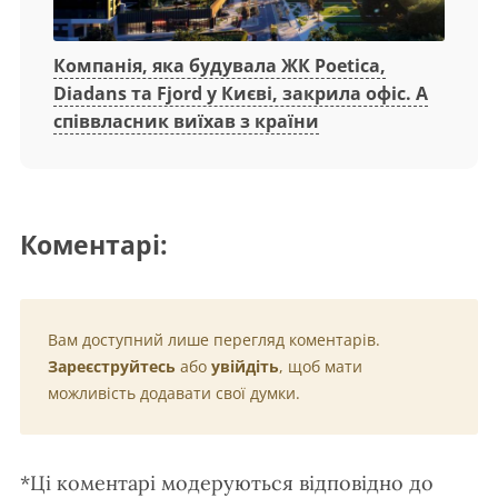
Компанія, яка будувала ЖК Poetica,
Diadans та Fjord у Києві, закрила офіс. А
співвласник виїхав з країни
Коментарі:
Вам доступний лише перегляд коментарів.
Зареєструйтесь
або
увійдіть
, щоб мати
можливість додавати свої думки.
*Ці коментарі модеруються відповідно до