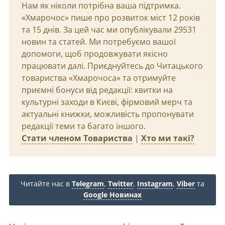
Нам як ніколи потрібна ваша підтримка.
«Хмарочос» пише про розвиток міст 12 років
та 15 днів. За цей час ми опублікували 29531
новин та статей. Ми потребуємо вашої
допомоги, щоб продовжувати якісно
працювати далі. Приєднуйтесь до Читацького
товариства «Хмарочоса» та отримуйте
приємні бонуси від редакції: квитки на
культурні заходи в Києві, фірмовий мерч та
актуальні книжки, можливість пропонувати
редакції теми та багато іншого.
Стати членом Товариства
|
Хто ми такі?
Читайте нас в
Telegram
,
Twitter
,
Instagram
,
Viber
та
Google Новинах