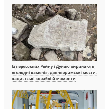
Із пересохлих Рейну і Дунаю виринають
«голодні камені», давньоримські мости,
нацистські кораблі й мамонти