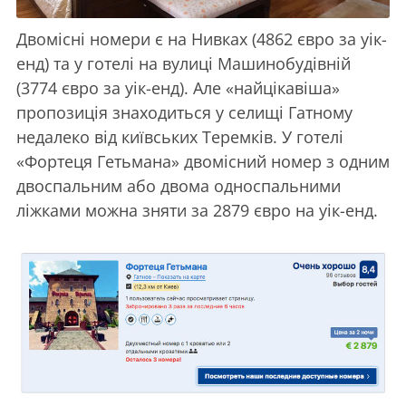
Двомісні номери є на Нивках (4862 євро за уік-
енд) та у готелі на вулиці Машинобудівній
(3774 євро за уік-енд). Але «найцікавіша»
пропозиція знаходиться у селищі Гатному
недалеко від київських Теремків. У готелі
«Фортеця Гетьмана» двомісний номер з одним
двоспальним або двома односпальними
ліжками можна зняти за 2879 євро на уік-енд.