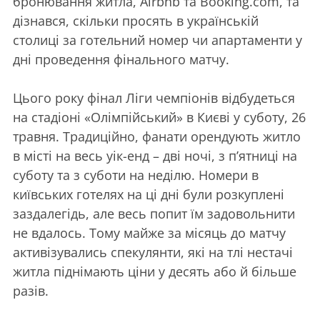
бронювання житла, Airbnb та Booking.com, та
дізнався, скільки просять в українській
столиці за готельний номер чи апартаменти у
дні проведення фінального матчу.
Цього року фінал Ліги чемпіонів відбудеться
на стадіоні «Олімпійський» в Києві у суботу, 26
травня. Традиційно, фанати орендують житло
в місті на весь уік-енд – дві ночі, з п’ятниці на
суботу та з суботи на неділю. Номери в
київських готелях на ці дні були розкуплені
заздалегідь, але весь попит їм задовольнити
не вдалось. Тому майже за місяць до матчу
активізувались спекулянти, які на тлі нестачі
житла піднімають ціни у десять або й більше
разів.