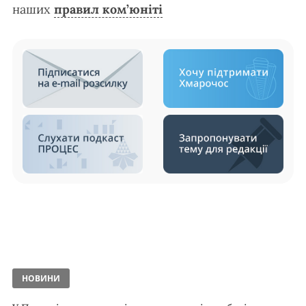
наших
правил ком’юніті
НОВИНИ