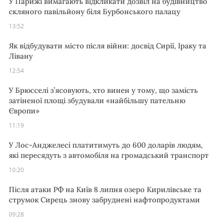
У Парижі вимагають відкликати дозвіл на будівництво
скляного павільйону біля Бурбонського палацу
13:52
Як відбудувати місто після війни: досвід Сирії, Іраку та
Лівану
12:54
У Брюсселі з’ясовують, хто винен у тому, що замість
затіненої площі збудували «найбільшу пательню
Європи»
11:19
У Лос-Анджелесі платитимуть до 600 доларів людям,
які пересядуть з автомобіля на громадський транспорт
10:20
Після атаки РФ на Київ 8 липня озеро Кирилівське та
струмок Сирець знову забруднені нафтопродуктами
09:28