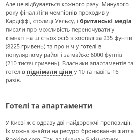
Але це відбувається кожного разу. Минулого
року фінал Ліги чемпіонів проходив у
Кардіффі, столиці Уельсу, і
британські медіа
писали про можливість переночувати у
кімнаті на шістьох осіб в хостелі за 235 фунтів
(8225 гривень) та про ніч у готелі в
популярному районі за майже 6000 фунтів
(210 тисяч гривень). Власники апартаментів та
готелів
піднімали ціни
у 10 та навіть 16
разів.
Готелі та апартаменти
У Києві ж є одразу дві найдорожчі пропозиції.
Їх можна знайти на ресурсі бронювання житла
Booking.com. Так, за уікенд у 5-кімнатних