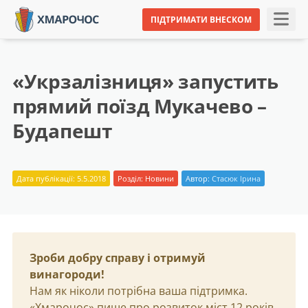
ПІДТРИМАТИ ВНЕСКОМ
«Укрзалізниця» запустить
прямий поїзд Мукачево –
Будапешт
Дата публікації: 5.5.2018
Розділ:
Новини
Автор:
Стасюк Ірина
Зроби добру справу і отримуй
винагороди!
Нам як ніколи потрібна ваша підтримка.
«Хмарочос» пише про розвиток міст 12 років