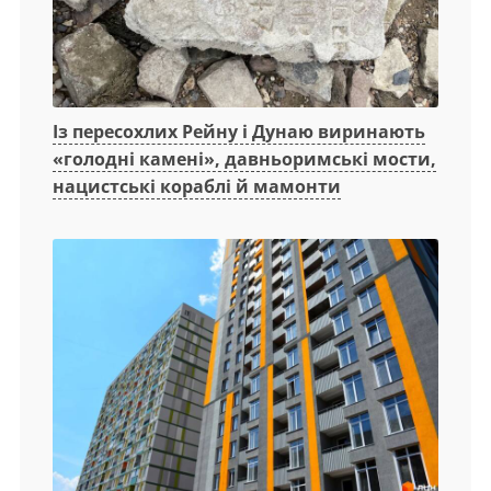
Із пересохлих Рейну і Дунаю виринають
«голодні камені», давньоримські мости,
нацистські кораблі й мамонти