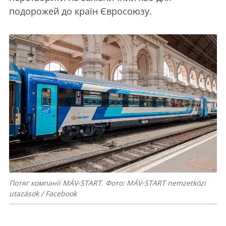
подорожей до країн Євросоюзу.
Потяг компанії MÁV-START. Фото: MÁV-START nemzetközi
utazások / Facebook