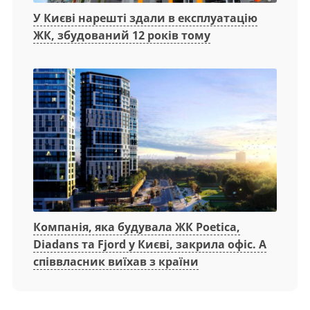
У Києві нарешті здали в експлуатацію
ЖК, збудований 12 років тому
Компанія, яка будувала ЖК Poetica,
Diadans та Fjord у Києві, закрила офіс. А
співвласник виїхав з країни