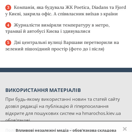
Компанія, яка будувала ЖК Poetica, Diadans та Fjord
у Києві, закрила офіс. А співвласник виїхав з країни
Журналісти виміряли температуру в метро,
трамваї й автобусі Києва і здивувалися
Дві центральні вулиці Варшави перетворили на
зелений пішохідний простір (фото до і після)
ВИКОРИСТАННЯ МАТЕРІАЛІВ
При будь-якому використанні новин та статей сайту
дозвіл редакції на публікацію й гіперпосилання
відкрите для пошукових систем на hmarochos.kiev.ua
обов'язкові.
×
Політика конфіденційності сайту «Хмарочос»
Впливові незалежні медіа – обов'язкова складова