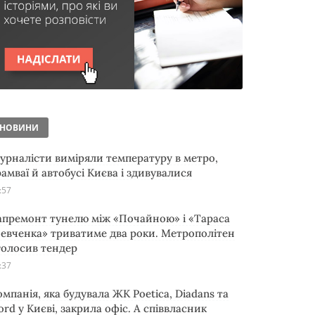
НОВИНИ
урналісти виміряли температуру в метро,
рамваї й автобусі Києва і здивувалися
:57
апремонт тунелю між «Почайною» і «Тараса
евченка» триватиме два роки. Метрополітен
голосив тендер
:37
омпанія, яка будувала ЖК Poetica, Diadans та
ord у Києві, закрила офіс. А співвласник