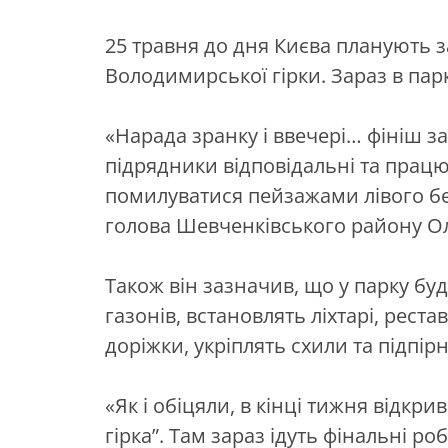
25 травня до дня Києва планують 
Володимирської гірки. Зараз в пар
«Нарада зранку і ввечері… фініш з
підрядники відповідальні та працю
помилуватися пейзажами лівого бе
голова Шевченківського району О
Також він зазначив, що у парку б
газонів, встановлять ліхтарі, рест
доріжки, укріплять схили та підпірні
«Як і обіцяли, в кінці тижня відк
гірка”. Там зараз ідуть фінальні р