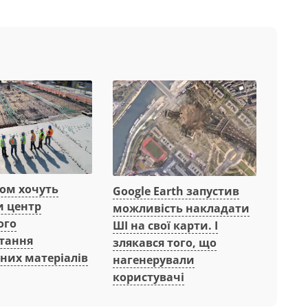
вом хочуть
Google Earth запустив
и центр
можливість накладати
ого
ШІ на свої карти. І
тання
злякався того, що
них матеріалів
нагенерували
користувачі