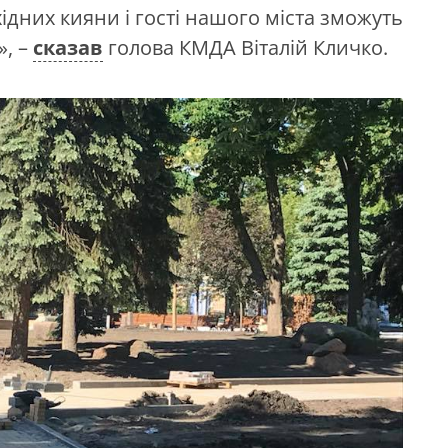
ихідних кияни
і
гості нашого міста зможуть
», –
сказав
голова КМДА Віталій Кличко.