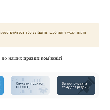
ареєструйтесь
або
увійдіть
, щоб мати можливість
о до наших
правил ком’юніті