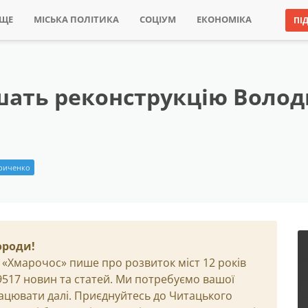
ИЩЕ
МІСЬКА ПОЛІТИКА
СОЦІУМ
ЕКОНОМІКА
ПІ
шать реконструкцію Воло
риченко
ороди!
 «Хмарочос» пише про розвиток міст 12 років
29517 новин та статей. Ми потребуємо вашої
ацювати далі. Приєднуйтесь до Читацького