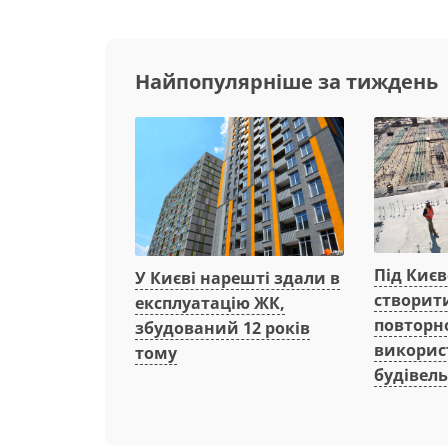
Найпопулярніше за тиждень
Під Киє
У Києві нарешті здали в
створит
експлуатацію ЖК,
повторн
збудований 12 років
викорис
тому
будівель