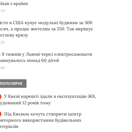
їхав з країни
:19
істо в США купує модульні будинки за 300
исяч, а продає жителям за 250. Так вирішує
итлову кризу
:32
а 9 тижнів у Львові через електросамокати
равмувалось понад 60 дітей
:44
ПОПУЛЯРНЕ
У Києві нарешті здали в експлуатацію ЖК,
будований 12 років тому
Під Києвом хочуть створити центр
овторного використання будівельних
атеріалів