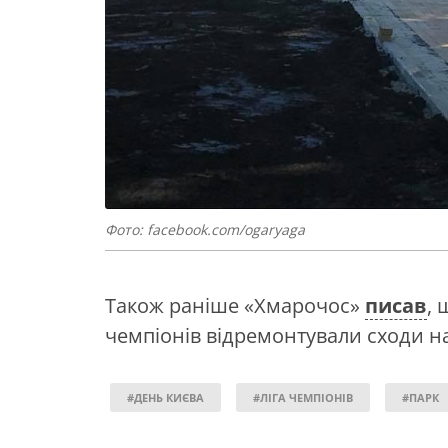
Фото: facebook.com/ogaryaga
Також раніше «Хмарочос»
писав
, 
чемпіонів відремонтували сходи н
#ДЕНЬ КИЄВА
#ЛІГА ЧЕМПІОНІВ
#ПАРК