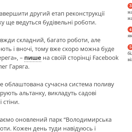
н
завершити другий етап реконструкції
н
ку ще ведуться будівельні роботи.
я
авжди складний, багато роботи, але
ють і вночі, тому вже скоро можна буде
б
рега», –
пише
на своїй сторінці Facebook
в
лег
Гаряга
.
уде облаштована сучасна система поливу
аврують альтанку, викладуть садові
 стіни.
риваємо оновлений парк “Володимирська
оботи. Кожен день туди навідуюсь і