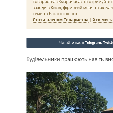
товариства «Хмарочоса» та отримуйте пр
заходи в Києві, фірмовий мерч та актуа
теми та багато іншого.
Стати членом Товариства
|
Хто ми та
Читайте нас в
Telegram
,
Twitt
Будівельники працюють навіть вно