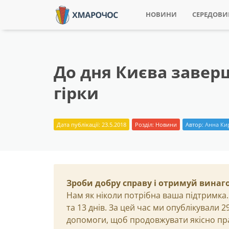
НОВИНИ
СЕРЕДОВ
До дня Києва завер
гірки
Дата публікації: 23.5.2018
Розділ:
Новини
Автор:
Анна Ки
Зроби добру справу і отримуй винаг
Нам як ніколи потрібна ваша підтримка.
та 13 днів. За цей час ми опублікували 
допомоги, щоб продовжувати якісно пр