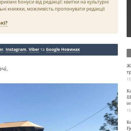
иємні бонуси від редакції: квитки на культурні
льні книжки, можливість пропонувати редакції
кі?
er
,
Instagram
,
Viber
та
Google Новинах
Ж
чі.
т
15
К
Ш
о
15
К
Fj