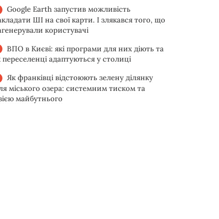
Google Earth запустив можливість
акладати ШІ на свої карти. І злякався того, що
агенерували користувачі
ВПО в Києві: які програми для них діють та
к переселенці адаптуються у столиці
Як франківці відстоюють зелену ділянку
іля міського озера: системним тиском та
ізією майбутнього