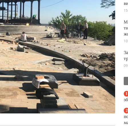
ви
15
М
т
ж
10
З
т
09
з
п
м