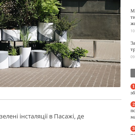
М
т
ж
10
З
т
09
з
п
елені інсталяції в Пасажі, де
м
н