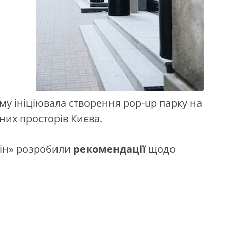
му ініціювала створення pop-up парку на
них просторів Києва.
мін» розробили
рекомендації
щодо