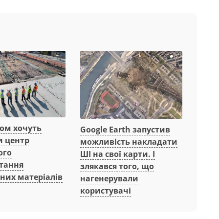
вом хочуть
Google Earth запустив
и центр
можливість накладати
ого
ШІ на свої карти. І
тання
злякався того, що
них матеріалів
нагенерували
користувачі