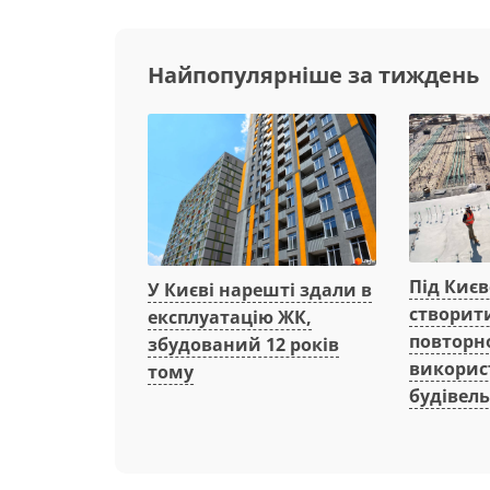
Найпопулярніше за тиждень
Під Киє
У Києві нарешті здали в
створит
експлуатацію ЖК,
повторн
збудований 12 років
викорис
тому
будівель