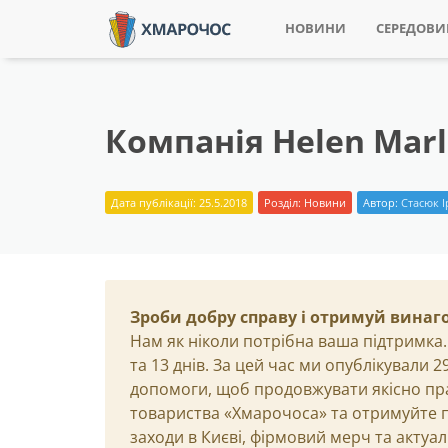
НОВИНИ
СЕРЕДОВ
Компанія Helen Mar
Дата публікації: 25.5.2018
Розділ:
Новини
Автор:
Стасюк 
Зроби добру справу і отримуй винаг
Нам як ніколи потрібна ваша підтримка.
та 13 днів. За цей час ми опублікували 
допомоги, щоб продовжувати якісно пр
товариства «Хмарочоса» та отримуйте пр
заходи в Києві, фірмовий мерч та актуа