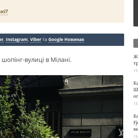
кі?
er
,
Instagram
,
Viber
та
Google Новинах
Ж
шопінг-вулиці в Мілані.
т
15
К
Ш
о
15
К
Fj
ви
15