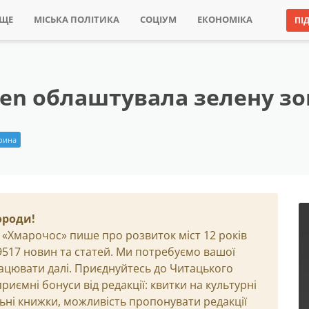
ИЩЕ
МІСЬКА ПОЛІТИКА
СОЦІУМ
ЕКОНОМІКА
ПІ
len облаштувала зелену зо
Ірина
ороди!
 «Хмарочос» пише про розвиток міст 12 років
29517 новин та статей. Ми потребуємо вашої
ацювати далі. Приєднуйтесь до Читацького
иємні бонуси від редакції: квитки на культурні
льні книжки, можливість пропонувати редакції