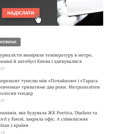
НОВИНИ
урналісти виміряли температуру в метро,
рамваї й автобусі Києва і здивувалися
:57
апремонт тунелю між «Почайною» і «Тараса
евченка» триватиме два роки. Метрополітен
голосив тендер
:37
омпанія, яка будувала ЖК Poetica, Diadans та
ord у Києві, закрила офіс. А співвласник
їхав з країни
:19