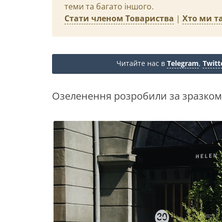
теми та багато іншого.
Стати членом Товариства
|
Хто ми та
Читайте нас в
Telegram
,
Twitt
Озеленення розробили за зразком 