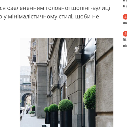
н
я озелененням головної шопінг-вулиці
 у мінімалістичному стилі, щоби не
я
б
в