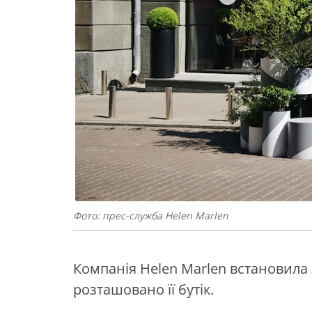
Фото: прес-служба Helen Marlen
Компанія Helen Marlen встановила з
розташовано її бутік.