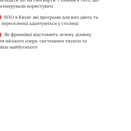
агенерували користувачі
ВПО в Києві: які програми для них діють та
к переселенці адаптуються у столиці
Як франківці відстоюють зелену ділянку
іля міського озера: системним тиском та
ізією майбутнього