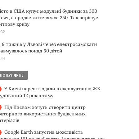
істо в США купує модульні будинки за 300
исяч, а продає жителям за 250. Так вирішує
итлову кризу
:32
а 9 тижнів у Львові через електросамокати
равмувалось понад 60 дітей
:44
ПОПУЛЯРНЕ
У Києві нарешті здали в експлуатацію ЖК,
будований 12 років тому
Під Києвом хочуть створити центр
овторного використання будівельних
атеріалів
Google Earth запустив можливість
акладати ШІ на свої карти. І злякався того, що