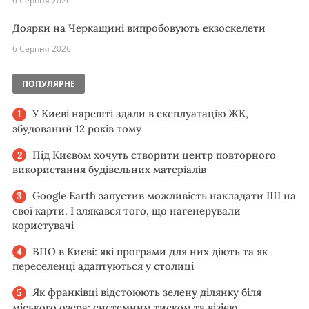
6 Серпня 2026
Доярки на Черкащині випробовують екзоскелети
6 Серпня 2026
ПОПУЛЯРНЕ
У Києві нарешті здали в експлуатацію ЖК,
збудований 12 років тому
Під Києвом хочуть створити центр повторного
використання будівельних матеріалів
Google Earth запустив можливість накладати ШІ на
свої карти. І злякався того, що нагенерували
користувачі
ВПО в Києві: які програми для них діють та як
переселенці адаптуються у столиці
Як франківці відстоюють зелену ділянку біля
міського озера: системним тиском та візією