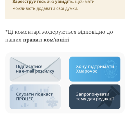
Зареєструйтесь
або
увійдіть
, щоб мати
можливість додавати свої думки.
*Ці коментарі модеруються відповідно до
наших
правил ком’юніті