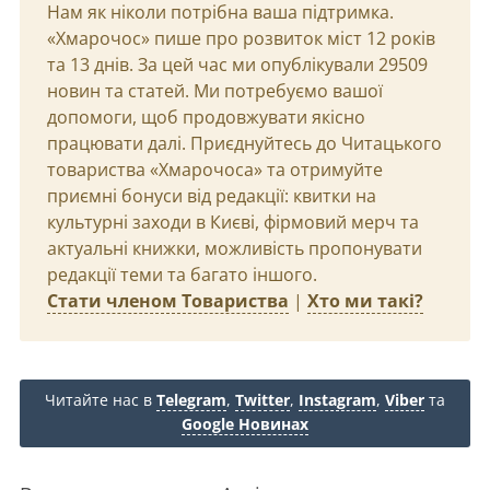
Нам як ніколи потрібна ваша підтримка.
«Хмарочос» пише про розвиток міст 12 років
та 13 днів. За цей час ми опублікували 29509
новин та статей. Ми потребуємо вашої
допомоги, щоб продовжувати якісно
працювати далі. Приєднуйтесь до Читацького
товариства «Хмарочоса» та отримуйте
приємні бонуси від редакції: квитки на
культурні заходи в Києві, фірмовий мерч та
актуальні книжки, можливість пропонувати
редакції теми та багато іншого.
Стати членом Товариства
|
Хто ми такі?
Читайте нас в
Telegram
,
Twitter
,
Instagram
,
Viber
та
Google Новинах