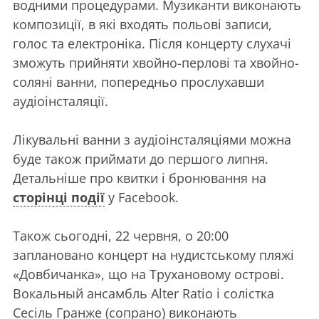
водними процедурами. Музиканти виконають
композиції, в які входять польові записи,
голос та електроніка. Після концерту слухачі
зможуть прийняти хвойно-перлові та хвойно-
соляні ванни, попередньо прослухавши
аудіоінсталяції.
Лікувальні ванни з аудіоінсталяціями можна
буде також приймати до першого липня.
Детальніше про квитки і бронювання на
сторінці події
у Facebook.
Також сьогодні, 22 червня, о 20:00
заплановано концерт на нудистському пляжі
«Довбичанка», що на Трухановому острові.
Вокальный ансамбль Alter Ratio і солістка
Сесіль Гранже (сопрано) виконають