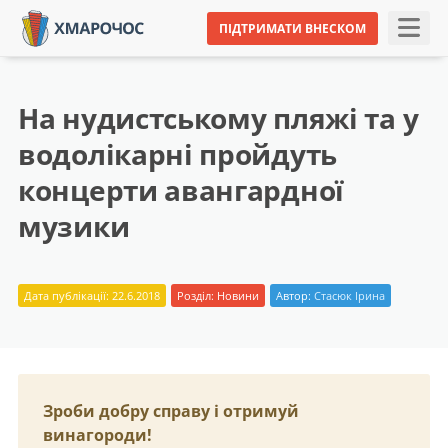
ПІДТРИМАТИ ВНЕСКОМ
На нудистському пляжі та у
водолікарні пройдуть
концерти авангардної
музики
Дата публікації: 22.6.2018
Розділ:
Новини
Автор:
Стасюк Ірина
Зроби добру справу і отримуй
винагороди!