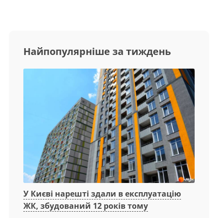
Найпопулярніше за тиждень
У Києві нарешті здали в експлуатацію
ЖК, збудований 12 років тому