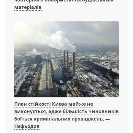
матеріалів
План стійкості Києва майже не
виконується, адже більшість чиновників
боїться кримінальних проваджень, —
Нефьодов