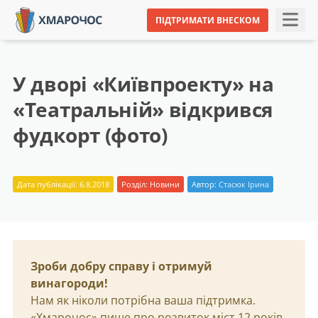
ПІДТРИМАТИ ВНЕСКОМ
У дворі «Київпроекту» на
«Театральній» відкрився
фудкорт (фото)
Дата публікації: 6.8.2018
Розділ:
Новини
Автор:
Стасюк Ірина
Зроби добру справу і отримуй
винагороди!
Нам як ніколи потрібна ваша підтримка.
«Хмарочос» пише про розвиток міст 12 років