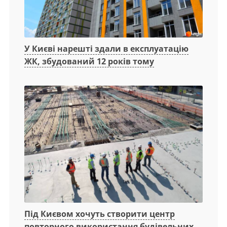
У Києві нарешті здали в експлуатацію
ЖК, збудований 12 років тому
Під Києвом хочуть створити центр
повторного використання будівельних