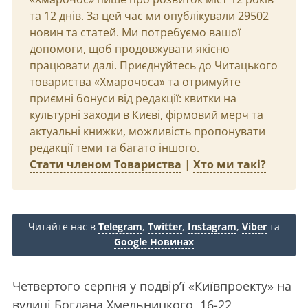
та 12 днів. За цей час ми опублікували 29502
новин та статей. Ми потребуємо вашої
допомоги, щоб продовжувати якісно
працювати далі. Приєднуйтесь до Читацького
товариства «Хмарочоса» та отримуйте
приємні бонуси від редакції: квитки на
культурні заходи в Києві, фірмовий мерч та
актуальні книжки, можливість пропонувати
редакції теми та багато іншого.
Стати членом Товариства
|
Хто ми такі?
Читайте нас в
Telegram
,
Twitter
,
Instagram
,
Viber
та
Google Новинах
Четвертого серпня у подвір’ї «Київпроекту» на
вулиці Богдана Хмельницкого, 16-22,