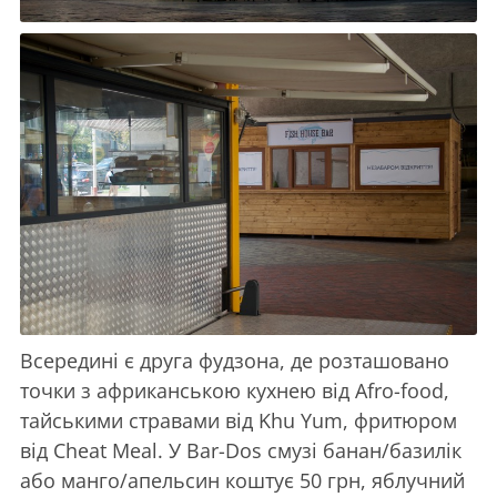
Всередині є друга фудзона, де розташовано
точки з африканською кухнею від Afro-food,
тайськими стравами від Khu Yum, фритюром
від Cheat Meal. У Bar-Dos смузі банан/базилік
або манго/апельсин коштує 50 грн, яблучний