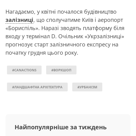
Нагадаємо, у квітні почалося будівництво
залізниці
, що сполучатиме Київ і аеропорт
«Бориспіль». Наразі зводять платформу біля
входу у термінал D. Очільник «Укрзалізниці»
прогнозує старт залізничного експресу на
початку грудня цього року.
#CANACTIONS
#ВОРКШОП
#ЛАНДШАФТНА АРХІТЕКТУРА
#УРБАНІЗМ
Найпопулярніше за тиждень