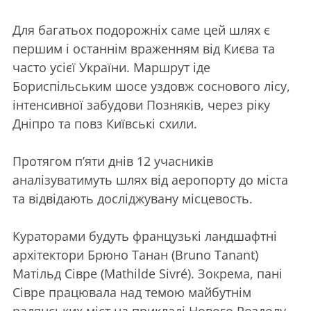
Для багатьох подорожніх саме цей шлях є
першим і останнім враженням від Києва та
часто усієї України. Маршрут іде
Бориспільським шосе уздовж соснового лісу,
інтенсивної забудови Позняків, через ріку
Дніпро та повз Київські схили.
Протягом п’яти днів 12 учасників
аналізуватимуть шлях від аеропорту до міста
та відвідають досліджувану місцевость.
Кураторами будуть французькі ландшафтні
архітектори Брюно Танан (Bruno Tanant)
Матільд Сівре (Mathilde Sivré). Зокрема, пані
Сівре працювала над темою майбутнім