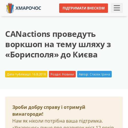
ПІДТРИМАТИ ВНЕСКОМ
CANactions проведуть
воркшоп на тему шляху з
«Борисполя» до Києва
Дата публікації: 16.8.2018
Розділ:
Новини
Автор:
Стасюк Ірина
Зроби добру справу і отримуй
винагороди!
Нам як ніколи потрібна ваша підтримка.
«Хмарочос» пише про розвиток міст 12 років