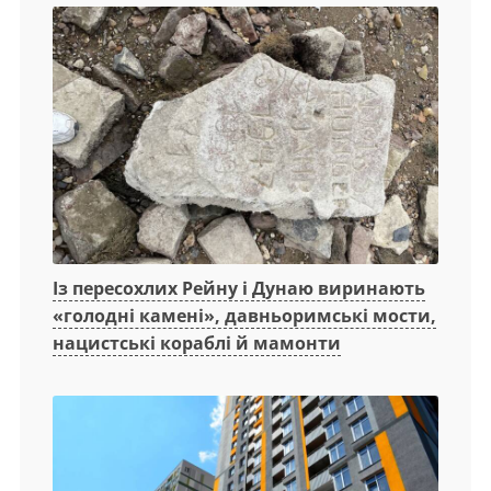
Із пересохлих Рейну і Дунаю виринають
«голодні камені», давньоримські мости,
нацистські кораблі й мамонти