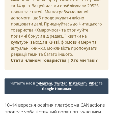
та 14 днів. За цей час ми опублікували 29525
новин та статей. Ми потребуємо вашої
допомоги, щоб продовжувати якісно
працювати далі. Приєднуйтесь до Читацького
товариства «Хмарочоса» та отримуйте
приємні бонуси від редакції: квитки на
культурні заходи в Києві, фірмовий мерч та
актуальні книжки, можливість пропонувати
редакції теми та багато іншого.
Стати членом Товариства
|
Хто ми такі?
Читайте нас в
Telegram
,
Twitter
,
Instagram
,
Viber
та
Google Новинах
10–14 вересня освітня платформа CANactions
проведе урбаністичний воркшоп, учасники