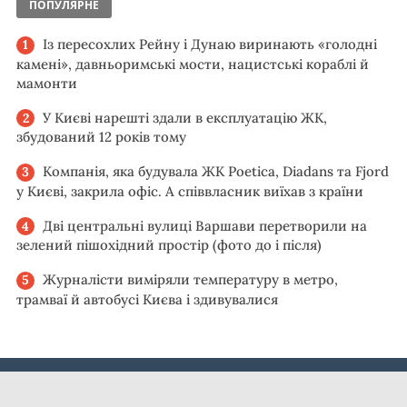
ПОПУЛЯРНЕ
Із пересохлих Рейну і Дунаю виринають «голодні
камені», давньоримські мости, нацистські кораблі й
мамонти
У Києві нарешті здали в експлуатацію ЖК,
збудований 12 років тому
Компанія, яка будувала ЖК Poetica, Diadans та Fjord
у Києві, закрила офіс. А співвласник виїхав з країни
Дві центральні вулиці Варшави перетворили на
зелений пішохідний простір (фото до і після)
Журналісти виміряли температуру в метро,
трамваї й автобусі Києва і здивувалися