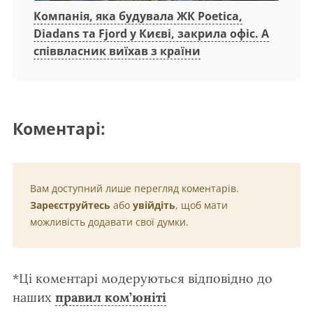
Компанія, яка будувала ЖК Poetica,
Diadans та Fjord у Києві, закрила офіс. А
співвласник виїхав з країни
Коментарі:
Вам доступний лише перегляд коментарів.
Зареєструйтесь
або
увійдіть
, щоб мати
можливість додавати свої думки.
*Ці коментарі модеруються відповідно до
наших
правил ком’юніті