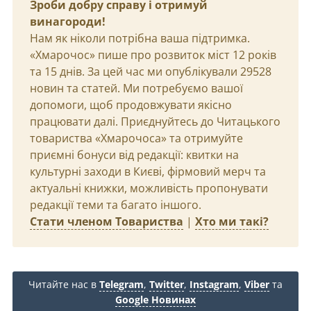
Зроби добру справу і отримуй
винагороди!
Нам як ніколи потрібна ваша підтримка.
«Хмарочос» пише про розвиток міст 12 років
та 15 днів. За цей час ми опублікували 29528
новин та статей. Ми потребуємо вашої
допомоги, щоб продовжувати якісно
працювати далі. Приєднуйтесь до Читацького
товариства «Хмарочоса» та отримуйте
приємні бонуси від редакції: квитки на
культурні заходи в Києві, фірмовий мерч та
актуальні книжки, можливість пропонувати
редакції теми та багато іншого.
Стати членом Товариства
|
Хто ми такі?
Читайте нас в
Telegram
,
Twitter
,
Instagram
,
Viber
та
Google Новинах