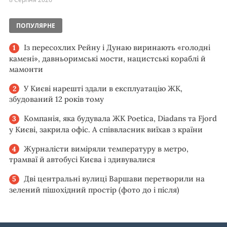
ПОПУЛЯРНЕ
Із пересохлих Рейну і Дунаю виринають «голодні
камені», давньоримські мости, нацистські кораблі й
мамонти
У Києві нарешті здали в експлуатацію ЖК,
збудований 12 років тому
Компанія, яка будувала ЖК Poetica, Diadans та Fjord
у Києві, закрила офіс. А співвласник виїхав з країни
Журналісти виміряли температуру в метро,
трамваї й автобусі Києва і здивувалися
Дві центральні вулиці Варшави перетворили на
зелений пішохідний простір (фото до і після)