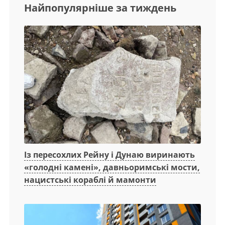
Найпопулярніше за тиждень
Із пересохлих Рейну і Дунаю виринають
«голодні камені», давньоримські мости,
нацистські кораблі й мамонти