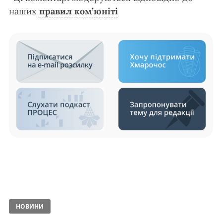
наших
правил ком’юніті
НОВИНИ