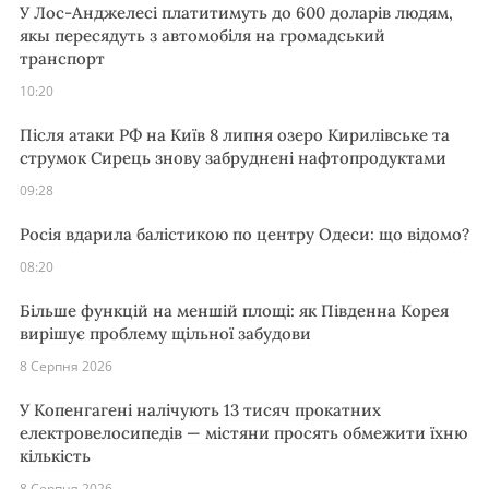
У Лос-Анджелесі платитимуть до 600 доларів людям,
якы пересядуть з автомобіля на громадський
транспорт
10:20
Після атаки РФ на Київ 8 липня озеро Кирилівське та
струмок Сирець знову забруднені нафтопродуктами
09:28
Росія вдарила балістикою по центру Одеси: що відомо?
08:20
Більше функцій на меншій площі: як Південна Корея
вирішує проблему щільної забудови
8 Серпня 2026
У Копенгагені налічують 13 тисяч прокатних
електровелосипедів — містяни просять обмежити їхню
кількість
8 Серпня 2026