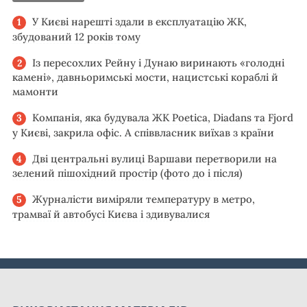
У Києві нарешті здали в експлуатацію ЖК,
збудований 12 років тому
Із пересохлих Рейну і Дунаю виринають «голодні
камені», давньоримські мости, нацистські кораблі й
мамонти
Компанія, яка будувала ЖК Poetica, Diadans та Fjord
у Києві, закрила офіс. А співвласник виїхав з країни
Дві центральні вулиці Варшави перетворили на
зелений пішохідний простір (фото до і після)
Журналісти виміряли температуру в метро,
трамваї й автобусі Києва і здивувалися