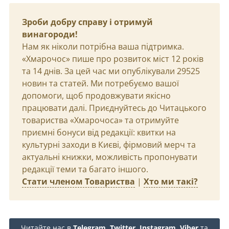
Зроби добру справу і отримуй
винагороди!
Нам як ніколи потрібна ваша підтримка.
«Хмарочос» пише про розвиток міст 12 років
та 14 днів. За цей час ми опублікували 29525
новин та статей. Ми потребуємо вашої
допомоги, щоб продовжувати якісно
працювати далі. Приєднуйтесь до Читацького
товариства «Хмарочоса» та отримуйте
приємні бонуси від редакції: квитки на
культурні заходи в Києві, фірмовий мерч та
актуальні книжки, можливість пропонувати
редакції теми та багато іншого.
Стати членом Товариства
|
Хто ми такі?
Читайте нас в
Telegram
,
Twitter
,
Instagram
,
Viber
та