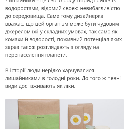
Лишайники – це свого роду гібрид грибів із
водоростями, відомий своєю невибагливістю
до середовища. Саме тому дизайнерка
вважає, що цей організм може бути чудовим
джерелом їжі у складних умовах, так само як
комахи й водорості, поживний потенціал яких
зараз також розглядають з огляду на
перенаселення планети.
В історії люди нерідко харчувалися
лишайниками в голодні роки. До того ж певні
види досі вживають як ліки.