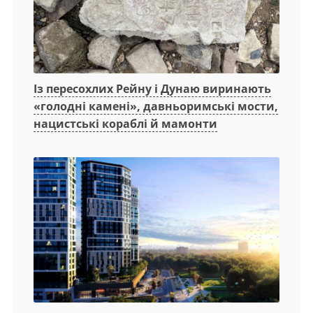
Із пересохлих Рейну і Дунаю виринають
«голодні камені», давньоримські мости,
нацистські кораблі й мамонти