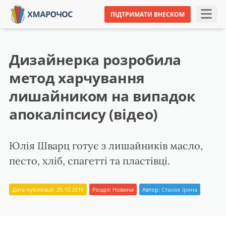
ПІДТРИМАТИ ВНЕСКОМ
Дизайнерка розробила
метод харчування
лишайником на випадок
апокаліпсису (відео)
Юлія Шварц готує з лишайників масло,
песто, хліб, спагетті та пластівці.
Дата публікації: 25.10.2018
Розділ:
Новини
Автор:
Стасюк Ірина